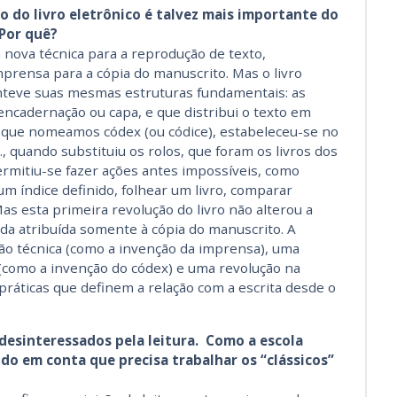
 do livro eletrônico é talvez mais importante do
Por quê?
ova técnica para a reprodução de texto,
prensa para a cópia do manuscrito. Mas o livro
teve suas mesmas estruturas fundamentais: as
ncadernação ou capa, e que distribui o texto em
ro, que nomeamos códex (ou códice), estabeleceu-se no
., quando substituiu os rolos, que foram os livros dos
rmitiu-se fazer ações antes impossíveis, como
um índice definido, folhear um livro, comparar
as esta primeira revolução do livro não alterou a
nda atribuída somente à cópia do manuscrito. A
ão técnica (como a invenção da imprensa), uma
 (como a invenção do códex) e uma revolução na
e práticas que definem a relação com a escrita desde o
 desinteressados pela leitura. Como a escola
do em conta que precisa trabalhar os “clássicos”