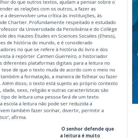
lhor do que outros textos, ajudam a pensar sobre o
ender as relações com os outros, a fazer as
e a desenvolver uma crítica às instituições, às
ende Chartier. Profundamente respeitado e estudado
rofessor da Universidade da Pensilvânia e do Collège
cole des Hautes Études en Sciences Sociales (Ehess),
es de história do mundo, e é considerado
dores no que se refere à história do livro e dos
evista à repórter
Carmen Guerreiro
, o historiador
s diferentes plataformas digitais para a leitura no
 tese de que o texto muda de acordo com o meio no
 também a formatação, a maneira de folhear ou fazer
. Além disso, o texto está sujeito ao próprio contexto
, idade, sexo, religião e outras características são
ipo de leitura uma pessoa fará de um texto.
 escola a leitura não pode ser reduzida a
 devem também fazer sonhar, divertir, permitir a
ico”, afirma.
O senhor defende que
a leitura é muito