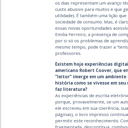
os dias representam um avanço té
custo abusivo para muitos e que ge
utilidade). É também uma lição que
sociedade de consumo. Mas, é claro
essas novas oportunidades acessíve
Emilia Ferreiro, a presença de com
por si só os problemas de aprendi
mesmo tempo, pode trazer a “tentaç
professores.
Existem hoje experiências digita
americano Robert Coover, que en
“leitor” imerge em um ambiente 
história como se vivesse em seu
faz literatura?
As experiências de escrita eletrôni
porque, provavelmente, se um auto
ele escreveu em sua coerência, sua
páginas), o livro impresso continu
permitir este reconhecimento. Como
fragmentada, descontínua, combina 