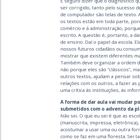
É seguro dizer que o diagnóstico qu
ser corrigido, tanto pelo sucesso d
de computador são telas de texto.
os textos estão em toda parte, por
comércio e à administração, porq
escrito. A questão é, portanto, a da
de ensino. Daí o papel da escola. E
nossos futuros cidadãos ou consum
mostrar que existem diferentes ma
Também deve organizar a ordem dos 
não porque eles são “clássicos”, m
outros textos, ajudam a pensar sob
relações com os outros, a fazer as
uma crítica às instituições, às info
A forma de dar aula vai mudar po
submetidos com o advento da pl
Não sei. O que eu sei é que as esco
(manuscrita, impressa, eletrônica),
acostumar a usar uma ou outra for
como se faz em uma floresta. Sei 