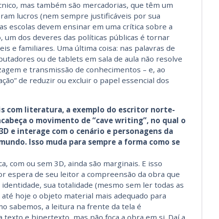
cnico, mas também são mercadorias, que têm um
ram lucros (nem sempre justificáveis por sua
 as escolas devem ensinar em uma crítica sobre a
, um dos deveres das políticas públicas é tornar
is e familiares. Uma última coisa: nas palavras de
putadores ou de tablets em sala de aula não resolve
zagem e transmissão de conhecimentos – e, ao
ão” de reduzir ou excluir o papel essencial dos
is com literatura, a exemplo do escritor norte-
cabeça o movimento de “cave writing”, no qual o
3D e interage com o cenário e personagens da
 mundo. Isso muda para sempre a forma como se
ca, com ou sem 3D, ainda são marginais. E isso
r espera de seu leitor a compreensão da obra que
 identidade, sua totalidade (mesmo sem ler todas as
a até hoje o objeto material mais adequado para
 sabemos, a leitura na frente da tela é
texto e hipertexto, mas não foca a obra em si. Daí a