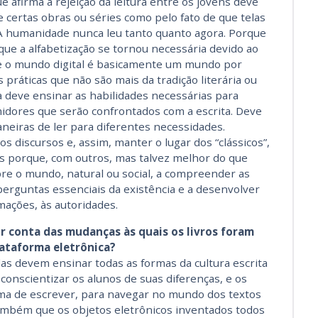
e afirma a rejeição da leitura entre os jovens deve
e certas obras ou séries como pelo fato de que telas
 A humanidade nunca leu tanto quanto agora. Porque
que a alfabetização se tornou necessária devido ao
ue o mundo digital é basicamente um mundo por
s práticas que não são mais da tradição literária ou
la deve ensinar as habilidades necessárias para
idores que serão confrontados com a escrita. Deve
neiras de ler para diferentes necessidades.
discursos e, assim, manter o lugar dos “clássicos”,
as porque, com outros, mas talvez melhor do que
re o mundo, natural ou social, a compreender as
 perguntas essenciais da existência e a desenvolver
rmações, às autoridades.
r conta das mudanças às quais os livros foram
ataforma eletrônica?
las devem ensinar todas as formas da cultura escrita
 conscientizar os alunos de suas diferenças, e os
ma de escrever, para navegar no mundo dos textos
também que os objetos eletrônicos inventados todos