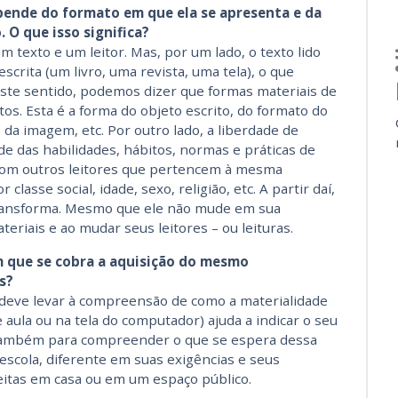
epende do formato em que ela se apresenta e da
 O que isso significa?
 texto e um leitor. Mas, por um lado, o texto lido
crita (um livro, uma revista, uma tela), o que
Neste sentido, podemos dizer que formas materiais de
tos. Esta é a forma do objeto escrito, do formato do
o da imagem, etc. Por outro lado, a liberdade de
de das habilidades, hábitos, normas e práticas de
a com outros leitores que pertencem à mesma
 classe social, idade, sexo, religião, etc. A partir daí,
transforma. Mesmo que ele não mude em sua
teriais e ao mudar seus leitores – ou leituras.
m que se cobra a aquisição do mesmo
s?
a deve levar à compreensão de como a materialidade
de aula ou na tela do computador) ajuda a indicar o seu
 E também para compreender o que se espera dessa
a escola, diferente em suas exigências e seus
eitas em casa ou em um espaço público.