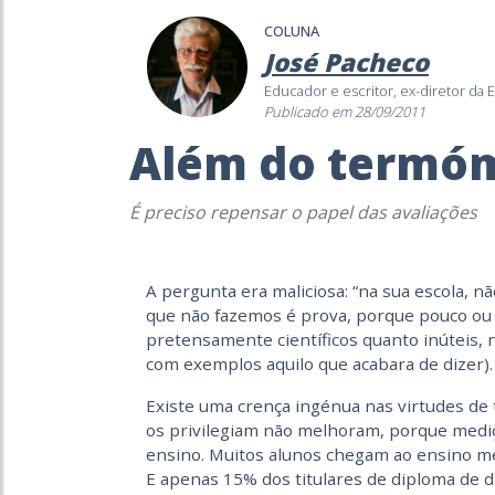
COLUNA
José Pacheco
Educador e escritor, ex-diretor da E
Publicado em 28/09/2011
Além do termó
É preciso repensar o papel das avaliações
A pergunta era maliciosa: “na sua escola, nã
que não fazemos é prova, porque pouco ou 
pretensamente científicos quanto inúteis, 
com exemplos aquilo que acabara de dizer).
Existe uma crença ingénua nas virtudes de
os privilegiam não melhoram, porque medi
ensino. Muitos alunos chegam ao ensino mé
E apenas 15% dos titulares de diploma de