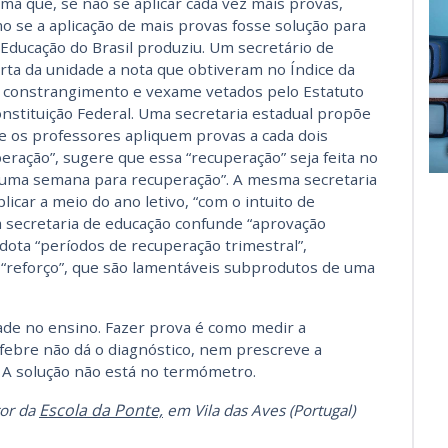
ma que, se não se aplicar cada vez mais provas,
 se a aplicação de mais provas fosse solução para
 Educação do Brasil produziu. Um secretário de
orta da unidade a nota que obtiveram no Índice da
a constrangimento e vexame vetados pelo Estatuto
onstituição Federal. Uma secretaria estadual propõe
e os professores apliquem provas a cada dois
eração”, sugere que essa “recuperação” seja feita no
s uma semana para recuperação”. A mesma secretaria
icar a meio do ano letivo, “com o intuito de
 secretaria de educação confunde “aprovação
ota “períodos de recuperação trimestral”,
de “reforço”, que são lamentáveis subprodutos de uma
ade no ensino. Fazer prova é como medir a
febre não dá o diagnóstico, nem prescreve a
l. A solução não está no termómetro.
Escola da Ponte,
tor da
em Vila das Aves (Portugal)