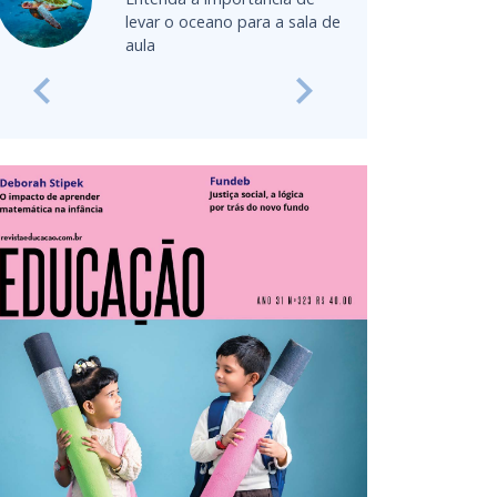
Colégio Santa Cruz, SP. 
ceano para a sala de
pedagoga com...
Previous
Next