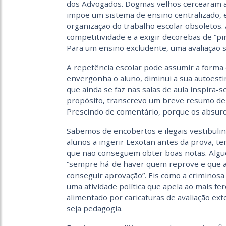
dos Advogados. Dogmas velhos cercearam a 
impõe um sistema de ensino centralizado, e
organização do trabalho escolar obsoletos
competitividade e a exigir decorebas de “pir
Para um ensino excludente, uma avaliação s
A repetência escolar pode assumir a forma d
envergonha o aluno, diminui a sua autoestim
que ainda se faz nas salas de aula inspira-
propósito, transcrevo um breve resumo de u
Prescindo de comentário, porque os absurdo
Sabemos de encobertos e ilegais vestibuli
alunos a ingerir Lexotan antes da prova, t
que não conseguem obter boas notas. Alguém
“sempre há-de haver quem reprove e que a
conseguir aprovação”. Eis como a criminosa 
uma atividade política que apela ao mais fe
alimentado por caricaturas de avaliação ex
seja pedagogia.