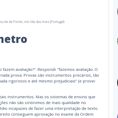
Adrian
Neuropsi
diretora
scola da Ponte, em Vila das Aves (Portugal)
Alexan
metro
Sayad
Jornalist
Mestre em
artificial e
o fazem avaliação?”. Respondi: “fazemos avaliação. O
Cristi
nada prova. Provas são instrumentos precários, tão
nada rigorosos e até mesmo prejudiciais” (e provei
É do povo
educador
parteira.
 tais instrumentos. Mas os sistemas de ensino que
ções não são sinónimos de mais qualidade no
dio incapazes de fazer uma interpretação de texto.
Cultur
 direito conseguem aprovação no exame da Ordem
Entenda 