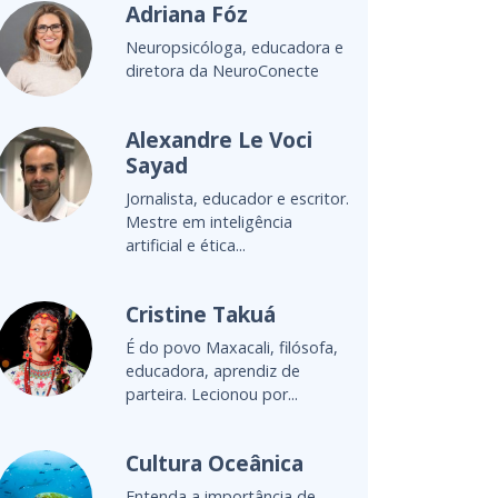
a Fóz
Damaris Silva
cóloga, educadora e
Mestre em letras e cons
 da NeuroConecte
de gestão de projetos
educacionais para redes.
dre Le Voci
Daniel Munduru
Professor e escritor ind
a, educador e escritor.
com 65 obras publicad
 inteligência
recebeu duas vezes o...
 ética...
Débora Garofalo
ne Takuá
Primeira sul-americana
 Maxacali, filósofa,
finalista do Global Teac
a, aprendiz de
Prize, prêmio que a colo
 Lecionou por...
Débora Vaz
a Oceânica
Diretora pedagógica d
a importância de