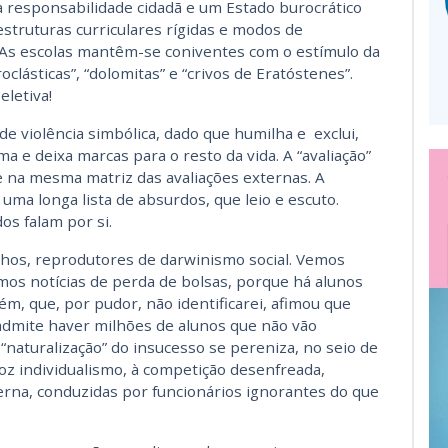
responsabilidade cidadã e um Estado burocrático
levar o o
struturas curriculares rígidas e modos de
aula
. As escolas mantêm-se coniventes com o estímulo da
oclásticas”, “dolomitas” e “crivos de Eratóstenes”.
eletiva!
e violência simbólica, dado que humilha e exclui,
a e deixa marcas para o resto da vida. A “avaliação”
se na mesma matriz das avaliações externas. A
ma longa lista de absurdos, que leio e escuto.
s falam por si.
nhos, reprodutores de darwinismo social. Vemos
emos notícias de perda de bolsas, porque há alunos
, que, por pudor, não identificarei, afimou que
dmite haver milhões de alunos que não vão
“naturalização” do insucesso se pereniza, no seio de
roz individualismo, à competição desenfreada,
terna, conduzidas por funcionários ignorantes do que