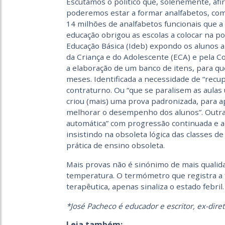
Escutamos o político que, solenemente, afir
poderemos estar a formar analfabetos, como
14 milhões de analfabetos funcionais que a
educação obrigou as escolas a colocar na p
Educação Básica (Ideb) expondo os alunos 
da Criança e do Adolescente (ECA) e pela C
a elaboração de um banco de itens, para qu
meses. Identificada a necessidade de “recup
contraturno. Ou “que se paralisem as aula
criou (mais) uma prova padronizada, para apl
melhorar o desempenho dos alunos”. Outra
automática” com progressão continuada e ad
insistindo na obsoleta lógica das classes 
prática de ensino obsoleta.
Mais provas não é sinónimo de mais qualid
temperatura. O termómetro que registra a 
terapêutica, apenas sinaliza o estado febri
*José Pacheco é educador e escritor, ex-dire
Leia também: