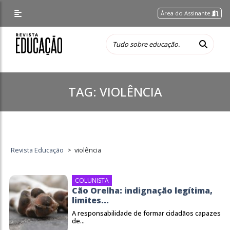
Área do Assinante
TAG:
VIOLÊNCIA
Revista Educação
>
violência
COLUNISTA
Cão Orelha: indignação legítima,
limites...
A responsabilidade de formar cidadãos capazes
de...