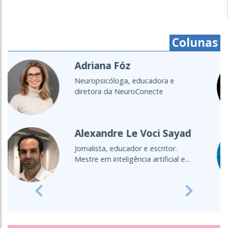
Colunas
Cristine Takuá
É do povo Maxacali, filósofa,
educadora, aprendiz de parteira.
Lecionou...
Cultura Oceânica
Entenda a importância de levar o
oceano para a sala de aula
Previous
Next