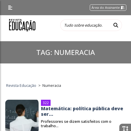
Área do Assinante
TAG:
NUMERACIA
Revista Educação
>
Numeracia
322
Matemática: política pública deve
ser...
Professores se dizem satisfeitos com o
trabalho...