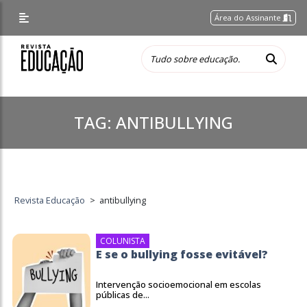
Área do Assinante
TAG:
ANTIBULLYING
Revista Educação
>
antibullying
COLUNISTA
E se o bullying fosse evitável?
Intervenção socioemocional em escolas
públicas de...