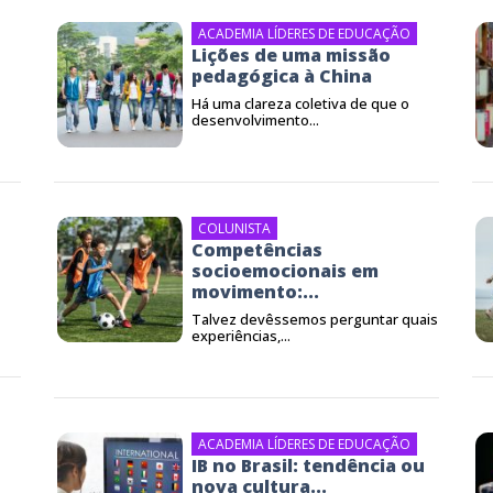
ACADEMIA LÍDERES DE EDUCAÇÃO
Lições de uma missão
pedagógica à China
Há uma clareza coletiva de que o
desenvolvimento...
COLUNISTA
Competências
socioemocionais em
movimento:...
Talvez devêssemos perguntar quais
experiências,...
ACADEMIA LÍDERES DE EDUCAÇÃO
IB no Brasil: tendência ou
nova cultura...