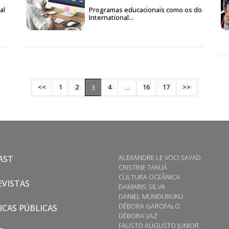
al
Programas educacionais como os do
International...
<<
1
2
4
16
17
>>
3
…
ALEXANDRE LE VOCI SAYAD
AST
CRISTINE TAKUÁ
CULTURA OCEÂNICA
VISTAS
DAMARIS SILVA
DANIEL MUNDURUKU
DÉBORA GAROFALO
ICAS PÚBLICAS
DÉBORA VAZ
FAUSTO AUGUSTO JUNIOR