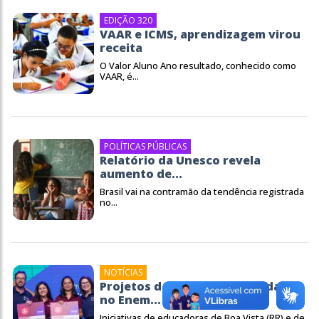
EDIÇÃO 320
VAAR e ICMS, aprendizagem virou
receita
O Valor Aluno Ano resultado, conhecido como
VAAR, é...
POLÍTICAS PÚBLICAS
Relatório da Unesco revela
aumento de...
Brasil vai na contramão da tendência registrada
no...
NOTÍCIAS
Projetos de inclusão e de redação
no Enem...
Iniciativas de educadoras de Boa Vista (RR) e de