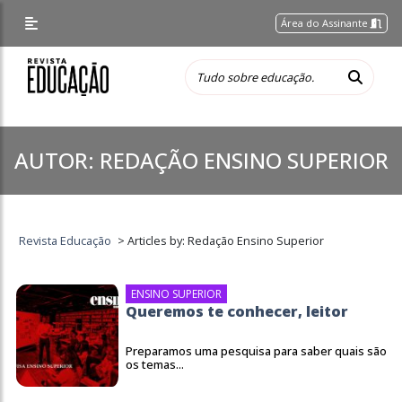
Área do Assinante
AUTOR:
REDAÇÃO ENSINO SUPERIOR
Revista Educação
>
Articles by: Redação Ensino Superior
ENSINO SUPERIOR
Queremos te conhecer, leitor
Preparamos uma pesquisa para saber quais são
os temas...