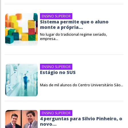
ENSINO SUPERIOR
Sistema permite que o aluno
monte a própria...
No lugar do tradicional regime seriado,
empresa...
ENSINO SUPERIOR
Estágio no SUS
Mais de mil alunos do Centro Universitário São...
ENSINO SUPERIOR
4 perguntas para Silvio Pinheiro, o
novo...