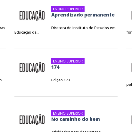
ENSINO SUPERIOR
Aprendizado permanente
nas
Diretora do Instituto de Estudos em
Educação da...
for
ENSINO SUPERIOR
174
o
Edição 173
pel
ENSINO SUPERIOR
No caminho do bem