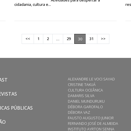
Atividades para despertar a
cidadania, cultura e...
res
<<
1
2
29
31
>>
…
30
ALEXANDRE LE VOCI SAYAD
AST
CRISTINE TAKUÁ
CULTURA OCEÂNICA
VISTAS
DAMARIS SILVA
DANIEL MUNDURUKU
DÉBORA GAROFALO
ICAS PÚBLICAS
DÉBORA VAZ
FAUSTO AUGUSTO JUNIOR
ÃO
FERNANDO JOSÉ DE ALMEIDA
INSTITUTO AYRTON SENNA