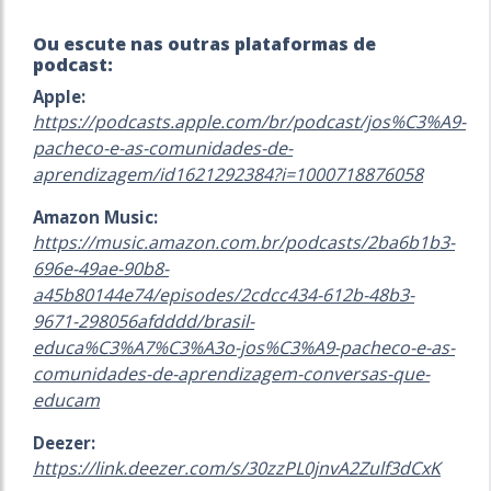
Ou escute nas outras plataformas de
podcast:
Apple:
https://podcasts.apple.com/br/podcast/jos%C3%A9-
pacheco-e-as-comunidades-de-
aprendizagem/id1621292384?i=1000718876058
Amazon Music:
https://music.amazon.com.br/podcasts/2ba6b1b3-
696e-49ae-90b8-
a45b80144e74/episodes/2cdcc434-612b-48b3-
9671-298056afdddd/brasil-
educa%C3%A7%C3%A3o-jos%C3%A9-pacheco-e-as-
comunidades-de-aprendizagem-conversas-que-
educam
Deezer:
https://link.deezer.com/s/30zzPL0jnvA2Zulf3dCxK