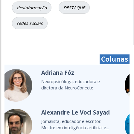
desinformação
DESTAQUE
redes sociais
Colunas
Cristine Takuá
É do povo Maxacali, filósofa,
educadora, aprendiz de parteira.
Lecionou...
Cultura Oceânica
Entenda a importância de levar o
oceano para a sala de aula