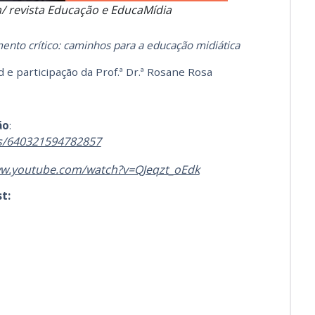
m/ revista Educação e EducaMídia
amento crítico: caminhos para a educação midiática
e participação da Prof.ª Dr.ª Rosane Rosa
ão
:
s/640321594782857
ww.youtube.com/watch?v=QJeqzt_oEdk
t: