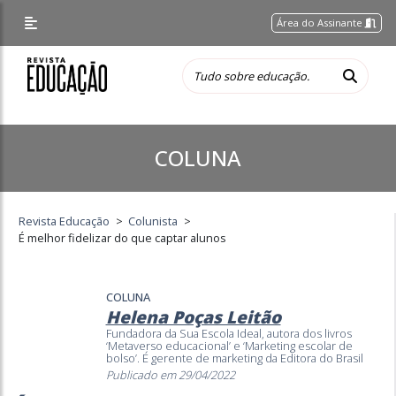
Área do Assinante
COLUNA
Revista Educação
>
Colunista
>
É melhor fidelizar do que captar alunos
COLUNA
Helena Poças Leitão
Fundadora da Sua Escola Ideal, autora dos livros
‘Metaverso educacional’ e ‘Marketing escolar de
bolso’. É gerente de marketing da Editora do Brasil
Publicado em 29/04/2022