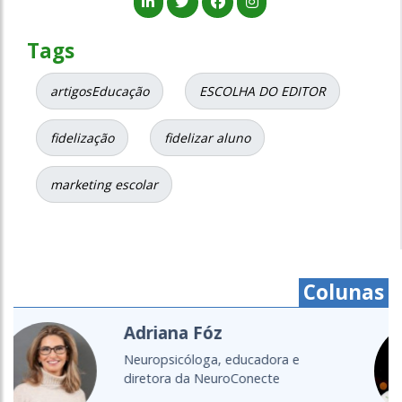
Tags
artigosEducação
ESCOLHA DO EDITOR
fidelização
fidelizar aluno
marketing escolar
Colunas
Cristine Takuá
É do povo Maxacali, filósofa,
educadora, aprendiz de parteira.
Lecionou...