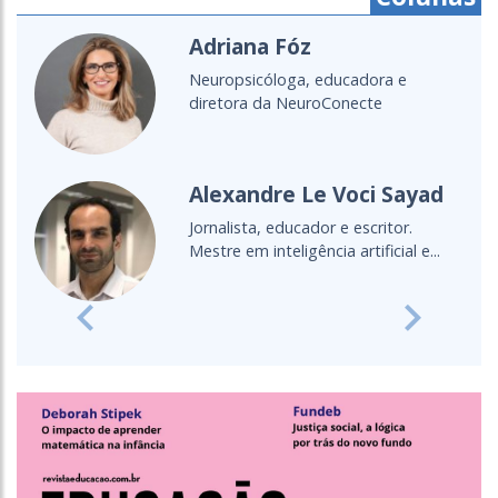
na Fóz
Cristine 
cóloga, educadora e
É do povo Max
 da NeuroConecte
educadora, ap
Lecionou...
ndre Le Voci Sayad
Cultura 
a, educador e escritor.
Entenda a imp
 inteligência artificial e...
oceano para a
Previous
Next