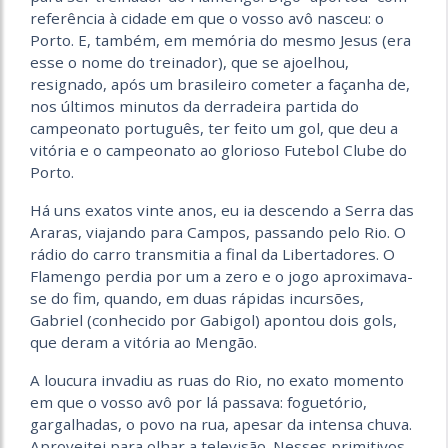
referência à cidade em que o vosso avô nasceu: o
Porto. E, também, em memória do mesmo Jesus (era
esse o nome do treinador), que se ajoelhou,
resignado, após um brasileiro cometer a façanha de,
nos últimos minutos da derradeira partida do
campeonato português, ter feito um gol, que deu a
vitória e o campeonato ao glorioso Futebol Clube do
Porto.
Há uns exatos vinte anos, eu ia descendo a Serra das
Araras, viajando para Campos, passando pelo Rio. O
rádio do carro transmitia a final da Libertadores. O
Flamengo perdia por um a zero e o jogo aproximava-
se do fim, quando, em duas rápidas incursões,
Gabriel (conhecido por Gabigol) apontou dois gols,
que deram a vitória ao Mengão.
A loucura invadiu as ruas do Rio, no exato momento
em que o vosso avô por lá passava: foguetório,
gargalhadas, o povo na rua, apesar da intensa chuva.
Aproveitei para olhar a televisão. Nesses primitivos