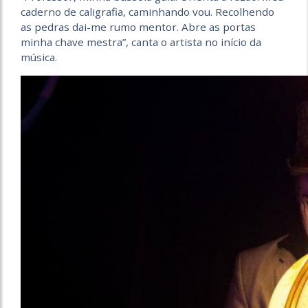
caderno de caligrafia, caminhando vou. Recolhendo
as pedras dai-me rumo mentor. Abre as portas
minha chave mestra”, canta o artista no início da
música.