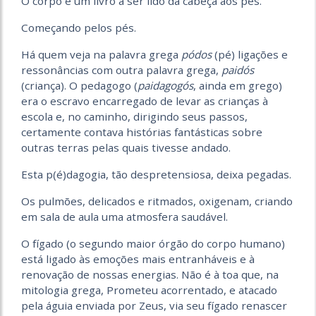
O corpo é um livro a ser lido da cabeça aos pés.
Começando pelos pés.
Há quem veja na palavra grega
pódos
(pé) ligações e
ressonâncias com outra palavra grega,
paidós
(criança). O pedagogo (
paidagogós
, ainda em grego)
era o escravo encarregado de levar as crianças à
escola e, no caminho, dirigindo seus passos,
certamente contava histórias fantásticas sobre
outras terras pelas quais tivesse andado.
Esta p(é)dagogia, tão despretensiosa, deixa pegadas.
Os pulmões, delicados e ritmados, oxigenam, criando
em sala de aula uma atmosfera saudável.
O fígado (o segundo maior órgão do corpo humano)
está ligado às emoções mais entranháveis e à
renovação de nossas energias. Não é à toa que, na
mitologia grega, Prometeu acorrentado, e atacado
pela águia enviada por Zeus, via seu fígado renascer