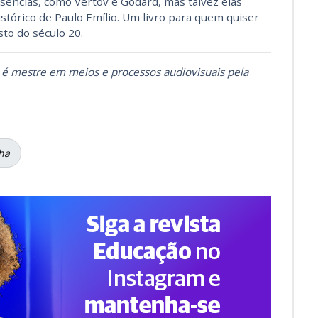
sências, como Vertov e Godard, mas talvez elas
tórico de Paulo Emílio. Um livro para quem quiser
to do século 20.
, é mestre em meios e processos audiovisuais pela
ha