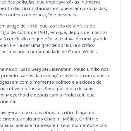
lise das películas, que implicava vê-las inúmeras
mento das circunstâncias em que eram produzidas,
s, de contexto de produção e pessoais.
m artigo de 1958, que, ao lado de Vinícius de
rtigo de
Clima
, de 1941, em que, depois de mostrar
 à conclusão de que não se tratava de uma grande
eria vir a ser uma grande obra! Era o crítico
 fascínio que a personalidade de Orson Welles
ema do russo Serguei Eisenstein, Paulo Emílio nos
 primeiros anos da revolução soviética, com a busca
alogassem com o momento político e a eclosão de
strutivismo russos. Seria por meio de suas
com Meyerhold e depois com o Proletkult, que
 cinema.
 gerais que o das obras, o crítico traça um
 cinema, analisando Chaplin, Méliès, Griffith e
taliana, alemã e francesa em seus momentos vitais