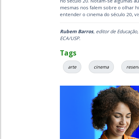
no século 20. Notam-se algumas au
mesmas nos falem sobre o olhar his
entender o cinema do século 20, vis
Rubem Barros
, editor de Educação
ECA/USP.
Tags
arte
cinema
resen