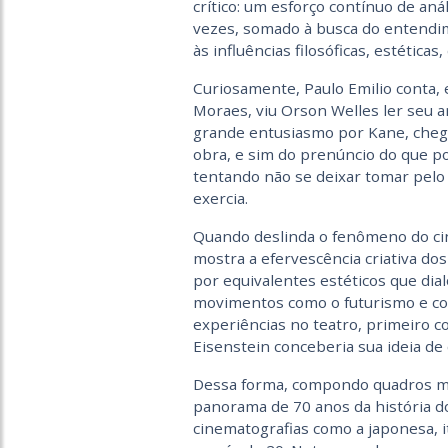
crítico: um esforço contínuo de aná
vezes, somado à busca do entendi
às influências filosóficas, estética
Curiosamente, Paulo Emilio conta, e
Moraes, viu Orson Welles ler seu a
grande entusiasmo por Kane, chega
obra, e sim do prenúncio do que pod
tentando não se deixar tomar pelo
exercia.
Quando deslinda o fenômeno do cin
mostra a efervescência criativa dos
por equivalentes estéticos que di
movimentos como o futurismo e con
experiências no teatro, primeiro 
Eisenstein conceberia sua ideia de
Dessa forma, compondo quadros mais
panorama de 70 anos da história do
cinematografias como a japonesa, i