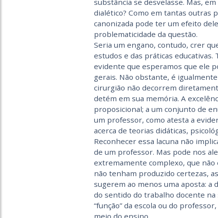
substância se desvelasse. Mas, em 
dialético? Como em tantas outras 
canonizada pode ter um efeito delet
problematicidade da questão.
Seria um engano, contudo, crer qu
estudos e das práticas educativas
evidente que esperamos que ele p
gerais. Não obstante, é igualmente
cirurgião não decorrem diretamente
detém em sua memória. A excelênci
proposicional; a um conjunto de e
um professor, como atesta a evide
acerca de teorias didáticas, psicol
Reconhecer essa lacuna não implica
de um professor. Mas pode nos ale
extremamente complexo, que não c
não tenham produzido certezas, a
sugerem ao menos uma aposta: a 
do sentido do trabalho docente na
“função” da escola ou do professor
meio do ensino.