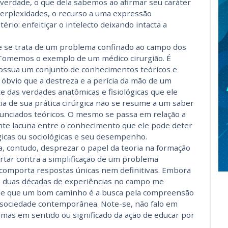
verdade, o que dela sabemos ao afirmar seu caráter
perplexidades, o recurso a uma expressão
ério: enfeitiçar o intelecto deixando intacta a
e se trata de um problema confinado ao campo dos
. Tomemos o exemplo de um médico cirurgião. É
ossua um conjunto de conhecimentos teóricos e
 óbvio que a destreza e a perícia da mão de um
 das verdades anatômicas e fisiológicas que ele
a de sua prática cirúrgica não se resume a um saber
nunciados teóricos. O mesmo se passa em relação a
nte lacuna entre o conhecimento que ele pode deter
ógicas ou sociológicas e seu desempenho.
, contudo, desprezar o papel da teoria na formação
rtar contra a simplificação de um problema
omporta respostas únicas nem definitivas. Embora
s duas décadas de experiências no campo me
de que um bom caminho é a busca pela compreensão
 sociedade contemporânea. Note-se, não falo em
, mas em sentido ou significado da ação de educar por