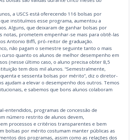
As bolsas são válidas durante cinco meses do
lunos, a USCS está oferecendo 116 bolsas por
e que instituímos esse programa, aumentou a
nos. Alguns, que deixaram de ganhar bolsas por
s notas, prometem empenhar-se mais para obtê-las
s Antonio Biffi, pró-reitor de graduação.
nco, não pagam o semestre seguinte tanto o mais
da curso quanto os alunos de melhor desempenho em
s (nesse último caso, o aluno precisa obter 8,5
stituição tem dois mil alunos. “Semestralmente,
quenta e sessenta bolsas por mérito”, diz o diretor-
os ajudam a elevar o desempenho dos outros. Temos
titucionais, e sabemos que bons alunos colaboram
mal-entendidos, programas de concessão de
 um número restrito de alunos devem,
em processos e critérios transparentes e bem
dem bolsas por mérito costumam manter públicas as
amentos dos programas, assim como as relações dos