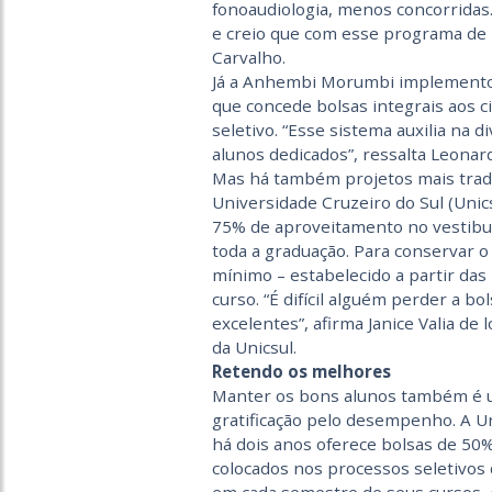
fonoaudiologia, menos concorridas
e creio que com esse programa de 
Carvalho.
Já a Anhembi Morumbi implementou,
que concede bolsas integrais aos 
seletivo. “Esse sistema auxilia na d
alunos dedicados”, ressalta Leonard
Mas há também projetos mais tradi
Universidade Cruzeiro do Sul (Unic
75% de aproveitamento no vestibula
toda a graduação. Para conservar
mínimo – estabelecido a partir das
curso. “É difícil alguém perder a 
excelentes”, afirma Janice Valia de
da Unicsul.
Retendo os melhores
Manter os bons alunos também é u
gratificação pelo desempenho. A U
há dois anos oferece bolsas de 50
colocados nos processos seletivos