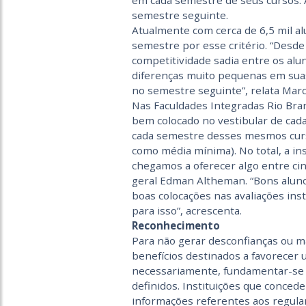
em cada semestre de seus cursos. 
semestre seguinte.
Atualmente com cerca de 6,5 mil a
semestre por esse critério. “Desd
competitividade sadia entre os alu
diferenças muito pequenas em sua
no semestre seguinte”, relata Marco
Nas Faculdades Integradas Rio Bra
bem colocado no vestibular de ca
cada semestre desses mesmos curso
como média mínima). No total, a in
chegamos a oferecer algo entre cin
geral Edman Altheman. “Bons alun
boas colocações nas avaliações ins
para isso”, acrescenta.
Reconhecimento
Para não gerar desconfianças ou 
benefícios destinados a favorecer
necessariamente, fundamentar-se 
definidos. Instituições que conce
informações referentes aos regul