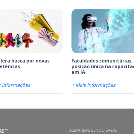
elera busca por novas
Faculdades comunitárias,
etências
posição única na capacita
em IA
s Informações
+ Mais Informações
ALEXANDRE LE VOCI SAYAD
AST