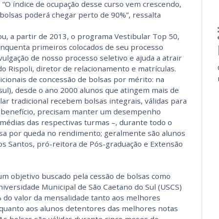
. “O índice de ocupação desse curso vem crescendo,
bolsas poderá chegar perto de 90%”, ressalta
 a partir de 2013, o programa Vestibular Top 50,
cinquenta primeiros colocados de seu processo
ivulgação de nosso processo seletivo e ajuda a atrair
o Rispoli, diretor de relacionamento e matrículas.
cionais de concessão de bolsas por mérito: na
sul), desde o ano 2000 alunos que atingem mais de
r tradicional recebem bolsas integrais, válidas para
 o benefício, precisam manter um desempenho
 médias das respectivas turmas –, durante todo o
bolsa por queda no rendimento; geralmente são alunos
 los Santos, pró-reitora de Pós-graduação e Extensão
m objetivo buscado pela cessão de bolsas como
niversidade Municipal de São Caetano do Sul (USCS)
% do valor da mensalidade tanto aos melhores
 quanto aos alunos detentores das melhores notas