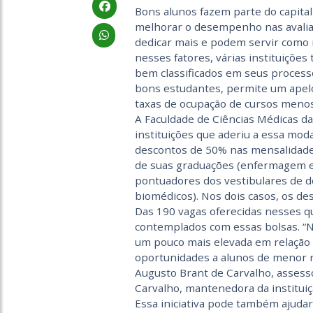
Bons alunos fazem parte do capital 
melhorar o desempenho nas avaliaç
dedicar mais e podem servir como 
nesses fatores, várias instituiçõe
bem classificados em seus processos
bons estudantes, permite um apelo
taxas de ocupação de cursos meno
A Faculdade de Ciências Médicas d
instituições que aderiu a essa moda
descontos de 50% nas mensalidades
de suas graduações (enfermagem e 
pontuadores dos vestibulares de do
biomédicos). Nos dois casos, os de
Das 190 vagas oferecidas nesses q
contemplados com essas bolsas. “N
um pouco mais elevada em relação 
oportunidades a alunos de menor r
Augusto Brant de Carvalho, assesso
Carvalho, mantenedora da instituiç
Essa iniciativa pode também ajudar