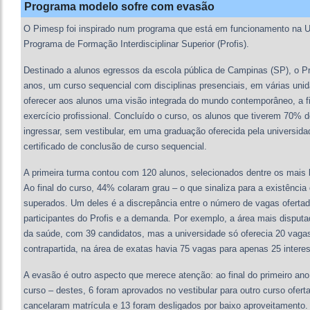
Programa modelo sofre com evasão
O Pimesp foi inspirado num programa que está em funcionamento na 
Programa de Formação Interdisciplinar Superior (Profis).
Destinado a alunos egressos da escola pública de Campinas (SP), o Pro
anos, um curso sequencial com disciplinas presenciais, em várias uni
oferecer aos alunos uma visão integrada do mundo contemporâneo, a fi
exercício profissional. Concluído o curso, os alunos que tiverem 70%
ingressar, sem vestibular, em uma graduação oferecida pela universi
certificado de conclusão de curso sequencial.
A primeira turma contou com 120 alunos, selecionados dentre os mais
Ao final do curso, 44% colaram grau – o que sinaliza para a existência
superados. Um deles é a discrepância entre o número de vagas ofertad
participantes do Profis e a demanda. Por exemplo, a área mais disputad
da saúde, com 39 candidatos, mas a universidade só oferecia 20 vag
contrapartida, na área de exatas havia 75 vagas para apenas 25 intere
A evasão é outro aspecto que merece atenção: ao final do primeiro ano
curso – destes, 6 foram aprovados no vestibular para outro curso ofert
cancelaram matrícula e 13 foram desligados por baixo aproveitamento. P