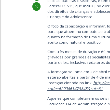
escolas públicas brasileiras, e tem
Federal 11.525, que incluiu, no cu
dos direitos de crianças e adolesc
Criança e do Adolescente.
O foco da capacitação é informar, 
para que atuem no combate ao traba
quanto na formação de uma cultura 
aceito como natural e positivo.
Com três meses de duração e 60 hor
gravadas por grandes especialistas
parte deles, inclusive, redatores d
A formação se inicia em 2 de abril 
estarão abertas a partir de 4 de ma
http://e
inscrição clicando no link:
code=6290461478848&cat=61
Aqueles que completarem os seis m
Faculdade FIA de Administração e N