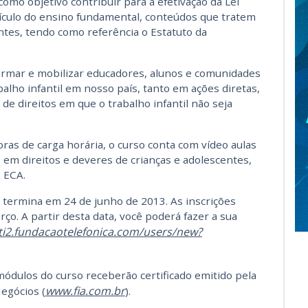
 como objetivo contribuir para a efetivação da Lei
rrículo do ensino fundamental, conteúdos que tratem
entes, tendo como referência o Estatuto da
formar e mobilizar educadores, alunos e comunidades
lho infantil em nosso país, tanto em ações diretas,
de direitos em que o trabalho infantil não seja
as de carga horária, o curso conta com vídeo aulas
 em direitos e deveres de crianças e adolescentes,
o ECA.
e termina em 24 de junho de 2013. As inscrições
rço. A partir desta data, você poderá fazer a sua
cti2.fundacaotelefonica.com/users/new?
ódulos do curso receberão certificado emitido pela
www.fia.com.br
egócios (
).