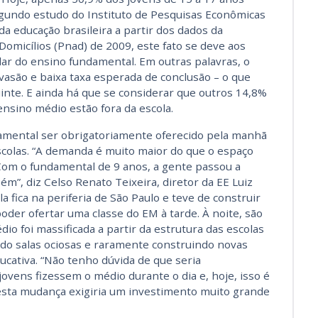
gundo estudo do Instituto de Pesquisas Econômicas
 da educação brasileira a partir dos dados da
omicílios (Pnad) de 2009, este fato se deve aos
ar do ensino fundamental. Em outras palavras, o
asão e baixa taxa esperada de conclusão – o que
nte. E ainda há que se considerar que outros 14,8%
nsino médio estão fora da escola.
amental ser obrigatoriamente oferecido pela manhã
escolas. “A demanda é muito maior do que o espaço
 Com o fundamental de 9 anos, a gente passou a
”, diz Celso Renato Teixeira, diretor da EE Luiz
 fica na periferia de São Paulo e teve de construir
oder ofertar uma classe do EM à tarde. À noite, são
dio foi massificada a partir da estrutura das escolas
do salas ociosas e raramente construindo novas
ducativa. “Não tenho dúvida de que seria
vens fizessem o médio durante o dia e, hoje, isso é
esta mudança exigiria um investimento muito grande