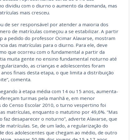
rno dividiu com o diurno o aumento da demanda, mas
trículas mais cresceu.
 de ser responsável por atender a maioria dos
ro de matrículas começou a se estabilizar. A partir
nep a pedido do professor Ocimar Alavarse, mostram
ia das matrículas para o diurno. Para ele, deve
mo que ocorreu com o fundamental a partir da
xistia muita gente no ensino fundamental noturno até
regularizando, as crianças e adolescentes foram
nos finais desta etapa, o que limita a distribuição
ite”, comenta.
hegando à etapa média com 14 ou 15 anos, aumenta-
 ofereçam turmas pela manhã e, em menor
 do Censo Escolar 2010, o turno vespertino foi
as matrículas, enquanto o matutino por 49,6%. “Mas
 faz desaparecer o noturno”, adverte Alavarse, que
e matrículas. Se, de um lado, a regularização do
de dos adolescentes que chegam ao médio, de outro
. Hoje, apenas 50,9% dos jovens de 15 a 17 anos