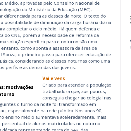
ino Médio, aprovadas pelo Conselho Nacional de
ologação do Ministério da Educação (MEC),
 diferenciada para as classes da noite. O texto do
a possibilidade de diminuição da carga horária diária
ra completar o ciclo médio. Há quem defenda e
ca do CNE, porém a necessidade de reforma da
ma solução específica para o noturno são uma
entanto, como aponta a assessora da área de
l Souza, o primeiro passo para oferecer educação de
 Básica, considerando as classes noturnas como uma
 os perfis e as demandas dos jovens.
Vai e vens
Criado para atender a população
as: motivações
trabalhadora que, aos poucos,
oturno
conseguia chegar ao colegial nas
guintes o turno da noite foi transformado em
grau, especialmente na rede pública. Nos anos 90,
no ensino médio aumentava aceleradamente, mais
 percentual de alunos matriculados no noturno
a década representando cerca de 54% das