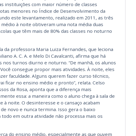
as instituições com maior número de classes
notas menores no Índice de Desenvolvimento da
undo este levantamento, realizado em 2011, as três
 médio à noite obtiveram uma nota média duas
escolas que têm mais de 80% das classes no noturno
a da professora Maria Luiza Fernandes, que leciona
liano A. C. A. e Melo Di Cavalcanti, afirma que há
s nos turnos diurno e noturno. “De manhã, os alunos
Você consegue propor mais atividades. À noite, eles
zer faculdade. Alguns querem fazer curso técnico,
i ficar no ensino médio e pronto”, relata. Celso
ssos da Rosa, aponta que a diferença mais
tamente essa: a maneira como o aluno chega à sala de
te à noite. O desinteresse e o cansaço acabam
 de novo e nunca termina. Isso gera o baixo
a todo em outra atividade não processa mais os
acerca do ensino médio, especialmente as que ouvem