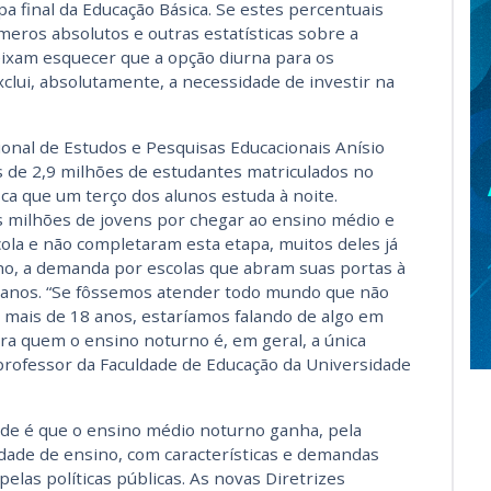
a final da Educação Básica. Se estes percentuais
eros absolutos e outras estatísticas sobre a
eixam esquecer que a opção diurna para os
lui, absolutamente, a necessidade de investir na
onal de Estudos e Pesquisas Educacionais Anísio
s de 2,9 milhões de estudantes matriculados no
ica que um terço dos alunos estuda à noite.
s milhões de jovens por chegar ao ensino médio e
cola e não completaram esta etapa, muitos deles já
o, a demanda por escolas que abram suas portas à
s anos. “Se fôssemos atender todo mundo que não
 mais de 18 anos, estaríamos falando de algo em
ra quem o ensino noturno é, em geral, a única
professor da Faculdade de Educação da Universidade
dade é que o ensino médio noturno ganha, pela
dade de ensino, com características e demandas
elas políticas públicas. As novas Diretrizes