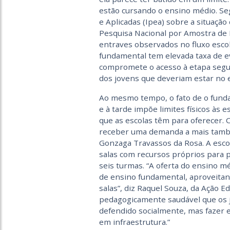
estão cursando o ensino médio. Se
e Aplicadas (Ipea) sobre a situação
Pesquisa Nacional por Amostra de D
entraves observados no fluxo escol
fundamental tem elevada taxa de ev
compromete o acesso à etapa segui
dos jovens que deveriam estar no e
Ao mesmo tempo, o fato de o fund
e à tarde impõe limites físicos às 
que as escolas têm para oferecer.
receber uma demanda a mais também
Gonzaga Travassos da Rosa. A escola
salas com recursos próprios para p
seis turmas. “A oferta do ensino mé
de ensino fundamental, aproveitan
salas”, diz Raquel Souza, da Ação E
pedagogicamente saudável que os jo
defendido socialmente, mas fazer 
em infraestrutura.”