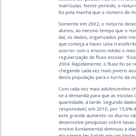
matrículas. Neste período, o notu
foi pela manhã que o número de ma
Somente em 2002, o noturno deixou
alunos, ao mesmo tempo que o núme
daí, os dados, organizados pelo I
que começa a haver uma transferênc
ocorrer com o ensino médio o mes
regularização do fluxo escolar. “E
2004. Rapidamente, o fluxo foi se 
chegando cada vez mais jovens aos a
desta população para o turno da no
Com cada vez mais adolescentes c
se a demanda para que as escolas
quantidade, à tarde. Segundo dados
responsável, em 2010, por 15,6% d
este grande aumento no diurno não
desenvolve pesquisas sobre taxas d
ensino fundamental diminuiu a ida
ela parece ter batido em um limite