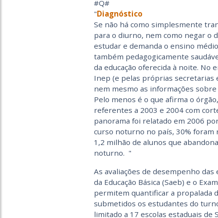
#Q#
Diagnóstico
Se não há como simplesmente trans
para o diurno, nem como negar o di
estudar e demanda o ensino médio 
também pedagogicamente saudável?
da educação oferecida à noite. No e
Inep (e pelas próprias secretarias
nem mesmo as informações sobre r
Pelo menos é o que afirma o órgão
referentes a 2003 e 2004 com corte
panorama foi relatado em 2006 por
curso noturno no país, 30% foram r
1,2 milhão de alunos que abandona
noturno.
As avaliações de desempenho das e
da Educação Básica (Saeb) e o Exa
permitem quantificar a propalada 
submetidos os estudantes do turno
limitado a 17 escolas estaduais de