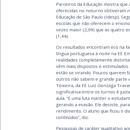
Parceiros da Educação mostra que 
oferecidas no noturno obtiveram 
Educação de São Paulo (Idesp). Seg
escolas que não oferecem o ensino
vezes maior (2,99) que as quatro 
(1,44).
Os resultados encontram eco na fal
língua portuguesa à noite na EE Emi
realidades completamente distinta
vêm mais dispostos e estimulados. 
estão se virando. Poucos querem fa
outros não sabem e grande parte va
Teixeira, da EE Luiz Gonzaga Trava
significativa entre os turnos é jus
aula. “É uma luta manter o estudan
gerando a evasão. Ele desiste, para
rendimento. O aluno que ficou o di
conteúdos”, diz.
Pesquisas de caráter qualitativo 