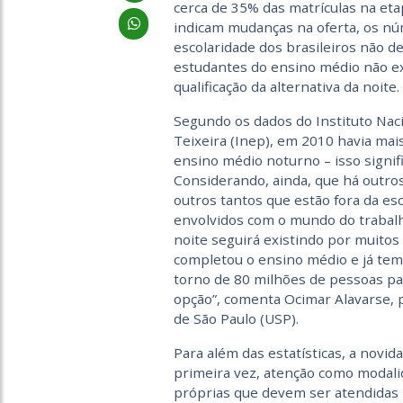
cerca de 35% das matrículas na etap
indicam mudanças na oferta, os núm
escolaridade dos brasileiros não d
estudantes do ensino médio não exc
qualificação da alternativa da noite.
Segundo os dados do Instituto Naci
Teixeira (Inep), em 2010 havia mai
ensino médio noturno – isso signif
Considerando, ainda, que há outro
outros tantos que estão fora da es
envolvidos com o mundo do trabalh
noite seguirá existindo por muito
completou o ensino médio e já tem
torno de 80 milhões de pessoas pa
opção”, comenta Ocimar Alavarse, 
de São Paulo (USP).
Para além das estatísticas, a novi
primeira vez, atenção como modali
próprias que devem ser atendidas p