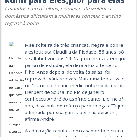
Ruim para eles,pior para elas
Cuidados com os filhos, ciúmes e até violência
doméstica dificultam a mulheres concluir o ensino
regular à noite
Mãe solteira de três crianças, negra e pobre,
a esteticista Claudília da Piedade, 56 anos, só
se alfabetizou aos 19. Na primeira vez em que
Claudília
parou de estudar, ela dera à luz o terceiro
da
filho. Anos depois, de volta às salas, foi
Piedade:
reprovada várias vezes. Mais uma tentativa e,
admiração
no 1º ano do ensino médio noturno da escola
por aluno
Herbert de Souza, no Rio de Janeiro,
que dava
conheceu André do Espírito Santo. Ele, no 3º
aulas de
ano, dava aula de reforço para colegas. “Fiquei
reforço
admirado por sua garra, por não desistir”,
aos
afirma André.
colegas
A admiração resultou em casamento e numa
levou ao