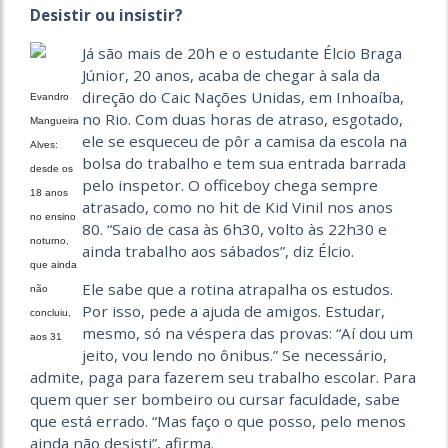
Desistir ou insistir?
Já são mais de 20h e o estudante Élcio Braga
Júnior, 20 anos, acaba de chegar à sala da
direção do Caic Nações Unidas, em Inhoaíba,
Evandro
no Rio. Com duas horas de atraso, esgotado,
Mangueira
ele se esqueceu de pôr a camisa da escola na
Alves:
bolsa do trabalho e tem sua entrada barrada
desde os
pelo inspetor. O officeboy chega sempre
18 anos
atrasado, como no hit de Kid Vinil nos anos
no ensino
80. “Saio de casa às 6h30, volto às 22h30 e
noturno,
ainda trabalho aos sábados”, diz Élcio.
que ainda
Ele sabe que a rotina atrapalha os estudos.
não
Por isso, pede a ajuda de amigos. Estudar,
concluiu,
mesmo, só na véspera das provas: “Aí dou um
aos 31
jeito, vou lendo no ônibus.” Se necessário,
admite, paga para fazerem seu trabalho escolar. Para
quem quer ser bombeiro ou cursar faculdade, sabe
que está errado. “Mas faço o que posso, pelo menos
ainda não desisti”, afirma.