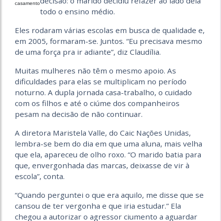
decisão: o marido decidiu refazer ao lado dela
casamento
todo o ensino médio.
Eles rodaram várias escolas em busca de qualidade e,
em 2005, formaram-se. Juntos. “Eu precisava mesmo
de uma força pra ir adiante”, diz Claudília.
Muitas mulheres não têm o mesmo apoio. As
dificuldades para elas se multiplicam no período
noturno. A dupla jornada casa-trabalho, o cuidado
com os filhos e até o ciúme dos companheiros
pesam na decisão de não continuar.
A diretora Maristela Valle, do Caic Nações Unidas,
lembra-se bem do dia em que uma aluna, mais velha
que ela, apareceu de olho roxo. “O marido batia para
que, envergonhada das marcas, deixasse de vir à
escola”, conta.
“Quando perguntei o que era aquilo, me disse que se
cansou de ter vergonha e que iria estudar.” Ela
chegou a autorizar o agressor ciumento a aguardar