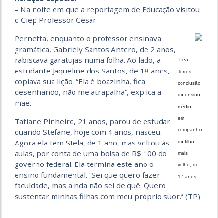
– Na noite em que a reportagem de Educação visitou
o Ciep Professor César
Pernetta, enquanto o professor ensinava
gramática, Gabriely Santos Antero, de 2 anos,
rabiscava garatujas numa folha. Ao lado, a
Déa
estudante Jaqueline dos Santos, de 18 anos,
Torres:
copiava sua lição. “Ela é boazinha, fica
conclusão
desenhando, não me atrapalha”, explica a
do ensino
mãe.
médio
em
Tatiane Pinheiro, 21 anos, parou de estudar
quando Stefane, hoje com 4 anos, nasceu.
companhia
Agora ela tem Stela, de 1 ano, mas voltou às
do filho
aulas, por conta de uma bolsa de R$ 100 do
mais
governo federal. Ela termina este ano o
velho, de
ensino fundamental. “Sei que quero fazer
17 anos
faculdade, mas ainda não sei de quê. Quero
sustentar minhas filhas com meu próprio suor.” (TP)