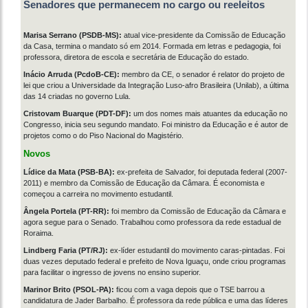
Senadores que permanecem no cargo ou reeleitos
Marisa Serrano (PSDB-MS):
atual vice-presidente da Comissão de Educação
da Casa, termina o mandato só em 2014. Formada em letras e pedagogia, foi
professora, diretora de escola e secretária de Educação do estado.
Inácio Arruda (PcdoB-CE):
membro da CE, o senador é relator do projeto de
lei que criou a Universidade da Integração Luso-afro Brasileira (Unilab), a última
das 14 criadas no governo Lula.
Cristovam Buarque (PDT-DF):
um dos nomes mais atuantes da educação no
Congresso, inicia seu segundo mandato. Foi ministro da Educação e é autor de
projetos como o do Piso Nacional do Magistério.
Novos
Lídice da Mata (PSB-BA):
ex-prefeita de Salvador, foi deputada federal (2007-
2011) e membro da Comissão de Educação da Câmara. É economista e
começou a carreira no movimento estudantil.
Ângela Portela (PT-RR):
foi membro da Comissão de Educação da Câmara e
agora segue para o Senado. Trabalhou como professora da rede estadual de
Roraima.
Lindberg Faria (PT/RJ):
ex-líder estudantil do movimento caras-pintadas. Foi
duas vezes deputado federal e prefeito de Nova Iguaçu, onde criou programas
para facilitar o ingresso de jovens no ensino superior.
Marinor Brito (PSOL-PA):
ficou com a vaga depois que o TSE barrou a
candidatura de Jader Barbalho. É professora da rede pública e uma das líderes