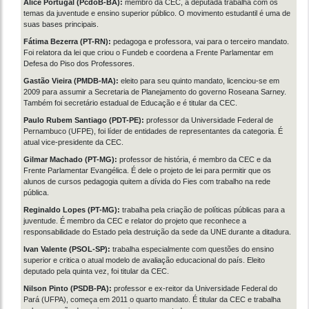
Alice Portugal (PcdoB-BA):
membro da CEC, a deputada trabalha com os
temas da juventude e ensino superior público. O movimento estudantil é uma de
suas bases principais.
Fátima Bezerra (PT-RN):
pedagoga e professora, vai para o terceiro mandato.
Foi relatora da lei que criou o Fundeb e coordena a Frente Parlamentar em
Defesa do Piso dos Professores.
Gastão Vieira (PMDB-MA):
eleito para seu quinto mandato, licenciou-se em
2009 para assumir a Secretaria de Planejamento do governo Roseana Sarney.
Também foi secretário estadual de Educação e é titular da CEC.
Paulo Rubem Santiago (PDT-PE):
professor da Universidade Federal de
Pernambuco (UFPE), foi líder de entidades de representantes da categoria. É
atual vice-presidente da CEC.
Gilmar Machado (PT-MG):
professor de história, é membro da CEC e da
Frente Parlamentar Evangélica. É dele o projeto de lei para permitir que os
alunos de cursos pedagogia quitem a dívida do Fies com trabalho na rede
pública.
Reginaldo Lopes (PT-MG):
trabalha pela criação de políticas públicas para a
juventude. É membro da CEC e relator do projeto que reconhece a
responsabilidade do Estado pela destruição da sede da UNE durante a ditadura.
Ivan Valente (PSOL-SP):
trabalha especialmente com questões do ensino
superior e critica o atual modelo de avaliação educacional do país. Eleito
deputado pela quinta vez, foi titular da CEC.
Nilson Pinto (PSDB-PA):
professor e ex-reitor da Universidade Federal do
Pará (UFPA), começa em 2011 o quarto mandato. É titular da CEC e trabalha