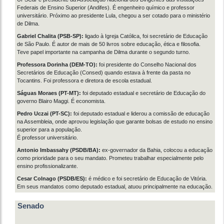
Federais de Ensino Superior (Andifes). É engenheiro químico e professor
universitário. Próximo ao presidente Lula, chegou a ser cotado para o ministério
de Dilma.
Gabriel Chalita (PSB-SP):
ligado à Igreja Católica, foi secretário de Educação
de São Paulo. É autor de mais de 50 livros sobre educação, ética e filosofia.
Teve papel importante na campanha de Dilma durante o segundo turno.
Professora Dorinha (DEM-TO):
foi presidente do Conselho Nacional dos
Secretários de Educação (Consed) quando estava à frente da pasta no
Tocantins. Foi professora e diretora de escola estadual.
Ságuas Moraes (PT-MT):
foi deputado estadual e secretário de Educação do
governo Blairo Maggi. É economista.
Pedro Uczai (PT-SC):
foi deputado estadual e liderou a comissão de educação
na Assembleia, onde aprovou legislação que garante bolsas de estudo no ensino
superior para a população.
É professor universitário.
Antonio Imbassahy (PSDB/BA):
ex-governador da Bahia, colocou a educação
como prioridade para o seu mandato. Prometeu trabalhar especialmente pelo
ensino profissionalizante.
Cesar Colnago (PSDB/ES):
é médico e foi secretário de Educação de Vitória.
Em seus mandatos como deputado estadual, atuou principalmente na educação.
Senado