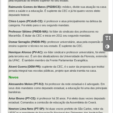
pela expansão do ensino superior no seu estado.
Raimundo Gomes de Matos (PSDB/CE):
médico, divide sua atuação na casa
entre a saúde e a educação. É suplente da CEC e já foi quatro vezes eleito
deputado federal.
Chico Lopes (PCdoB-CE):
é professor e atua principalmente na defesa da
categoria. Foi eleito para o seu segundo mandato.
Professor Sétimo (PMDB-MA):
foi líder do sindicato dos professores no
Maranhão. É titular da CEC e inicia em 2011 seu segundo mandato.
Osmar Serraglio (PMDB-PR):
professor universitário, atua pela expansão do
ensino superior e técnico no seu estado. É suplente da CEC.
Henrique Afonso (PV-AC):
ex-líder sindical e professor universitário, foi eleito
pela terceira vez. É um dos idealizadores da Universidade da Floresta, extensão
da UFAC. É também membro da Frente Parlamentar Evangélica.
Alceni Guerra (DEM-PR):
suplente da CEC, é o autor da proposta que institui
jornada integral nas escolas públicas, projeto que ainda tramita na casa.
Novos
Alessandro Molon (PT-RJ):
foi professor da rede estadual e é advogado. Em
seus dois mandatos como deputado estadual, a educação foi uma das principais
bandeiras.
Artur Bruno (PT-CE):
é professor há 30 anos. Foi eleito duas vezes deputado
estadual. Comandou a comissão de educação da Assembleia do Ceará.
Newton Lima Neto (PT-SP):
foi duas vezes prefeito de São Carlos, reitor da
UFSCar e presidente da Associação Nacional dos Dirigentes das Instituições