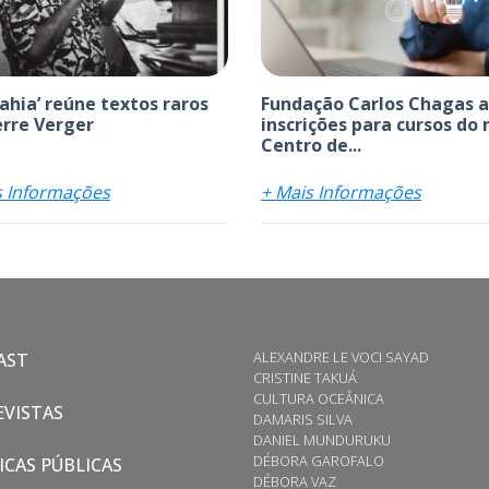
bahia’ reúne textos raros
Fundação Carlos Chagas 
erre Verger
inscrições para cursos do
Centro de...
s Informações
+ Mais Informações
ALEXANDRE LE VOCI SAYAD
AST
CRISTINE TAKUÁ
CULTURA OCEÂNICA
VISTAS
DAMARIS SILVA
DANIEL MUNDURUKU
DÉBORA GAROFALO
ICAS PÚBLICAS
DÉBORA VAZ