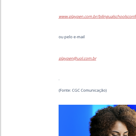
www.playpen.com.br/bilingualschoolsconf
ou pelo e-mail
playpen@uol.com.br
.
(Fonte: CGC Comunicação)