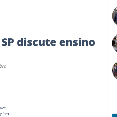
SP discute ensino
ubro
gües
ay Pen.