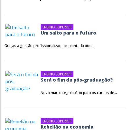
ENSINO SUPERIOR
Um salto para o futuro
Graças à gestão profissionalizada implantada por...
ENSINO SUPERIOR
Será o fim da pós-graduação?
Novo marco regulatório para os cursos de...
ENSINO SUPERIOR
Rebelião na economia