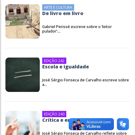
ARTE E CULTURA
De livro em livro
Gabriel Perissé escreve sobre o ‘leitor
pulador’:...
EDIÇÃO 242
Escola e igualdade
José Sérgio Fonseca de Carvalho escreve sobre
a...
EDIÇÃO 240
Crítica e emancipação
José Sérgio Fonseca de Carvalho reflete sobre