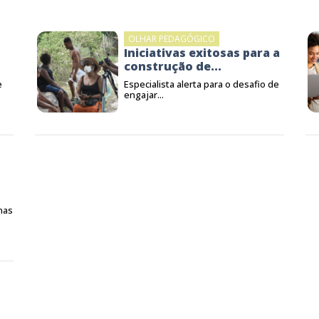
OLHAR PEDAGÓGICO
Iniciativas exitosas para a
construção de...
e
Especialista alerta para o desafio de
engajar...
nas