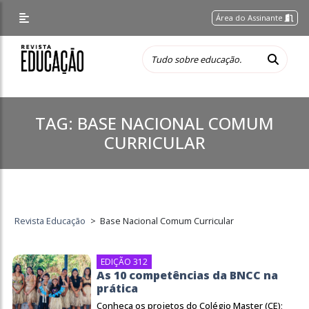
Área do Assinante
TAG:
BASE NACIONAL COMUM
CURRICULAR
Revista Educação
>
Base Nacional Comum Curricular
EDIÇÃO 312
As 10 competências da BNCC na
prática
Conheça os projetos do Colégio Master (CE);