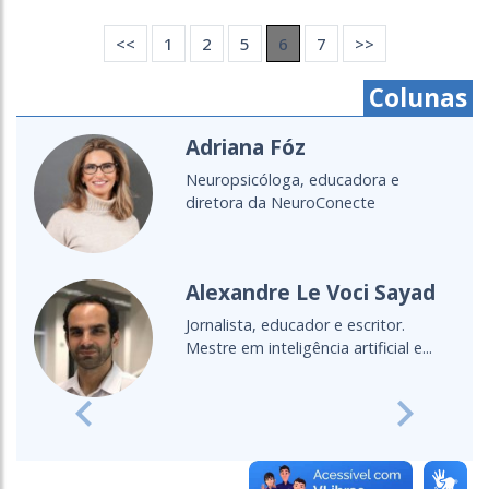
<<
1
2
5
6
7
>>
Colunas
Adriana Fóz
Neuropsicóloga, educadora e
diretora da NeuroConecte
Alexandre Le Voci Sayad
Jornalista, educador e escritor.
Mestre em inteligência artificial e...
Previous
Next