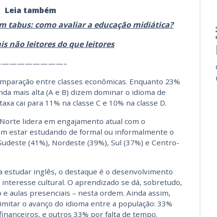
Leia também
m tabus: como avaliar a educação midiática?
is não leitores do que leitores
—————————–
omparação entre classes econômicas. Enquanto 23%
da mais alta (A e B) dizem dominar o idioma de
axa cai para 11% na classe C e 10% na classe D.
 Norte lidera em engajamento atual com o
am estar estudando de formal ou informalmente o
deste (41%), Nordeste (39%), Sul (37%) e Centro-
a estudar inglês, o destaque é o desenvolvimento
 interesse cultural. O aprendizado se dá, sobretudo,
o e aulas presenciais – nesta ordem. Ainda assim,
limitar o avanço do idioma entre a população: 33%
financeiros, e outros 33% por falta de tempo.