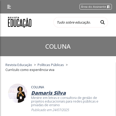
Área do Assinante
COLUNA
Revista Educação
>
Políticas Públicas
>
Currículo como experiência viva
COLUNA
Damaris Silva
Mestre em letras e consultora de gestão de
projetos educacionais para redes públicas e
privadas de ensino
Publicado em 24/07/2025