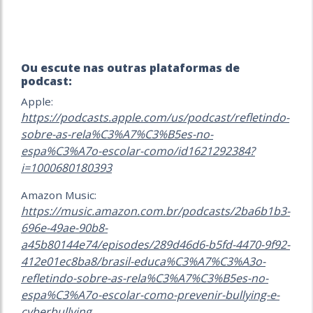
Ou escute nas outras plataformas de
podcast:
Apple:
https://podcasts.apple.com/us/podcast/refletindo-
sobre-as-rela%C3%A7%C3%B5es-no-
espa%C3%A7o-escolar-como/id1621292384?
i=1000680180393
Amazon Music:
https://music.amazon.com.br/podcasts/2ba6b1b3-
696e-49ae-90b8-
a45b80144e74/episodes/289d46d6-b5fd-4470-9f92-
412e01ec8ba8/brasil-educa%C3%A7%C3%A3o-
refletindo-sobre-as-rela%C3%A7%C3%B5es-no-
espa%C3%A7o-escolar-como-prevenir-bullying-e-
cyberbullying