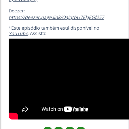
Deezer:
https://deezer.page.link/QaJqtbU7EkJEGf257
*Este episódio também está disponível no
YouTube
. Assista: