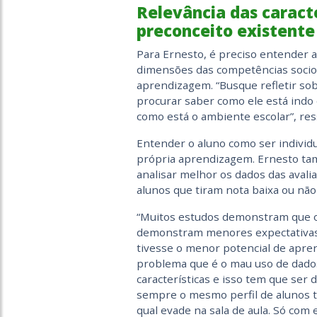
Relevância das caracte
preconceito existente
Para Ernesto, é preciso entender as
dimensões das competências socio
aprendizagem. “Busque refletir so
procurar saber como ele está ind
como está o ambiente escolar”, res
Entender o aluno como ser individu
própria aprendizagem. Ernesto ta
analisar melhor os dados das avali
alunos que tiram nota baixa ou nã
“Muitos estudos demonstram que os
demonstram menores expectativas 
tivesse o menor potencial de apren
problema que é o mau uso de dados 
características e isso tem que ser 
sempre o mesmo perfil de alunos te
qual evade na sala de aula. Só com