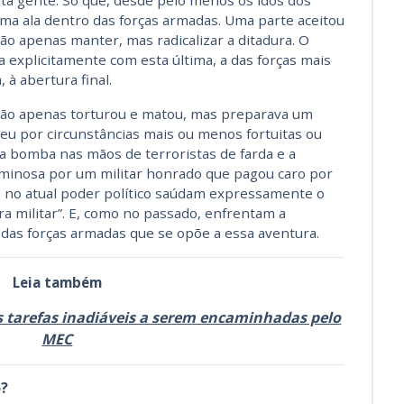
ita gente. Só que, desde pelo menos os idos dos
ma ala dentro das forças armadas. Uma parte aceitou
ão apenas manter, mas radicalizar a ditadura. O
a explicitamente com esta última, a das forças mais
, à abertura final.
ão apenas torturou e matou, mas preparava um
eu por circunstâncias mais ou menos fortuitas ou
a bomba nas mãos de terroristas de farda e a
riminosa por um militar honrado que pagou caro por
 no atual poder político saúdam expressamente o
a militar”. E, como no passado, enfrentam a
 das forças armadas que se opõe a essa aventura.
Leia também
s tarefas inadiáveis a serem encaminhadas pelo
MEC
?