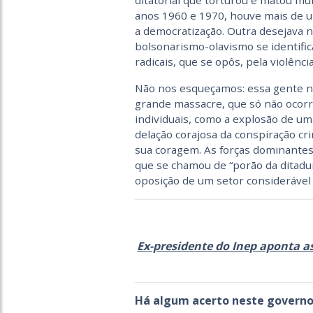
ditatorial que torturou e matou mu
anos 1960 e 1970, houve mais de u
a democratização. Outra desejava n
bolsonarismo-olavismo se identific
radicais, que se opôs, pela violência
Não nos esqueçamos: essa gente n
grande massacre, que só não ocorr
individuais, como a explosão de um
delação corajosa da conspiração c
sua coragem. As forças dominantes
que se chamou de “porão da ditadur
oposição de um setor considerável
Ex-presidente do Inep aponta a
Há algum acerto neste governo