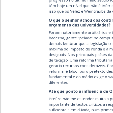
progresso no último meio século fo
têm hoje um nível que não é inferi
isso que os Vélez e Weintraubs da 
O que o senhor achou dos conti
orçamento das universidades?
Foram notoriamente arbitrários e in
baderna, gente “pelada” no campus,
demais lembrar que a legislação tri
máxima do imposto de renda é a m
desiguais. Nos principais países d
de taxação. Uma reforma tributária
geraria recursos consideráveis. 
reforma, é falso, puro pretexto d
fundamental e do médio exige o sac
diferentes.
Até que ponto a influência de O
Prefiro não me estender muito a p
importante de textos críticos a res
suficiente. Sem dúvida, num primei