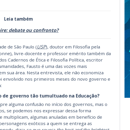
Leia também
ire: debate ou confronto?
USP
ade de São Paulo (
), doutor em Filosofia pela
onne), livre-docente e professor emérito também da
os Cadernos de Ética e Filosofia Política, escritor
Humanidades, Fausto é uma das vozes mais
 em sua área. Nesta entrevista, ele não economiza
foi envolvido nos primeiros meses do novo governo e
:
cio de governo tão tumultuado na Educação?
mpre alguma confusão no início dos governos, mas o
aos, se podemos nos expressar dessa forma
e multiplicam, algumas anuladas em benefício de
e personagens exóticos a quem se entrega as
nnedy, dizia-se que reunia
the best and the brightest,