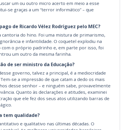
uscar um ou outro micro acerto em meio a esse
itui-se graças a um “terror informático” – que
ago de Ricardo Vélez Rodríguez pelo MEC?
a cantoria do hino. Foi uma mistura de primarismo,
gnorância e infantilidade. O coquetel explodiu na
 com o próprio padrinho e, em parte por isso, foi
entrou um outro da mesma farinha.
o de ser ministro da Educação?
desse governo, talvez a principal, é a mediocridade
 Tem-se a impressão de que catam a dedo os mais
alhos desse senhor – e ninguém sabe, provavelmente
ância. Quanto às declarações e atitudes, examinei
ração que ele fez dos seus atos utilizando barras de
rágico.
ra tem qualidade?
itativo e qualitativo nas últimas décadas. O