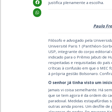
justifica plenamente a escolha.
Paulo Fre
Filósofo e advogado pela Universid
Université Paris 1 (Panthéon-Sorb
USP, integrante do corpo editorial d
indicado para o Prêmio Jabuti de 
respeitadas e requisitadas do país
críticas à confusão em que o MEC 
à própria gestão Bolsonaro. Confira
O senhor já tinha visto um iní
Jamais vi coisa semelhante. Há se
que se tem agora é da ordem do c
paradoxal. Medidas estapafúrdias s
outras ainda piores. Um desfile d
alavancas do poder. Do governo Ke