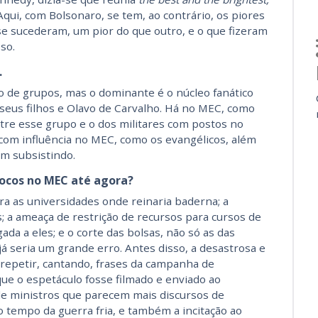
Aqui, com Bolsonaro, se tem, ao contrário, os piores
se sucederam, um pior do que outro, e o que fizeram
so.
.
 de grupos, mas o dominante é o núcleo fanático
seus filhos e Olavo de Carvalho. Há no MEC, como
tre esse grupo e o dos militares com postos no
om influência no MEC, como os evangélicos, além
am subsistindo.
vocos no MEC até agora?
a as universidades onde reinaria baderna; a
; a ameaça de restrição de recursos para cursos de
igada a eles; e o corte das bolsas, não só as das
 já seria um grande erro. Antes disso, a desastrosa e
a repetir, cantando, frases da campanha de
e o espetáculo fosse filmado e enviado ao
 de ministros que parecem mais discursos de
 tempo da guerra fria, e também a incitação ao