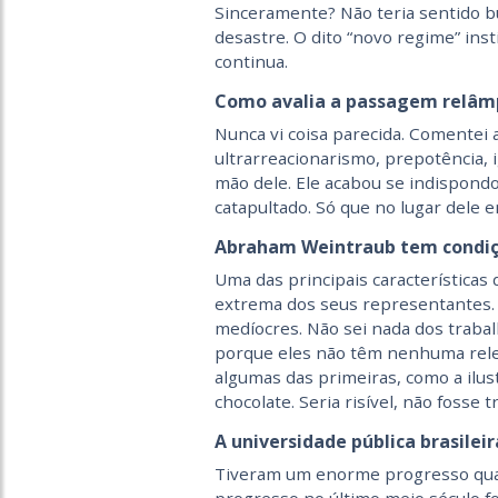
Sinceramente? Não teria sentido b
desastre. O dito “novo regime” inst
continua.
Como avalia a passagem relâmp
Nunca vi coisa parecida. Comentei 
ultrarreacionarismo, prepotência, i
mão dele. Ele acabou se indispondo
catapultado. Só que no lugar dele 
Abraham Weintraub tem condiçã
Uma das principais características 
extrema dos seus representantes.
medíocres. Não sei nada dos trab
porque eles não têm nenhuma relev
algumas das primeiras, como a ilust
chocolate. Seria risível, não fosse t
A universidade pública brasilei
Tiveram um enorme progresso quant