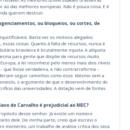
i notável. As melhores universidades brasileiras
or ao das melhores europeias. Não é pouca coisa. E é
vida querem destruir.
ngenciamentos, ou bloqueios, ou cortes, de
justificáveis. Basta ver os motivos alegados:
 essas coisas. Quanto à falta de recursos, nunca é
butária brasileira é brutalmente injusta. A alíquota
esma para gente que dispõe de recursos muito
a Europa, a lei reconhece pelo menos mais dois níveis
 – que fosse verdadeira, e não contrarreforma –
Poderiam seguir caminhos como esse. Mesmo sem a
esonesto, o argumento de que o desenvolvimento do
rifício das universidades. A dotação vem de fontes
lavo de Carvalho é prejudicial ao MEC?
ropósito desse senhor. Já existe um número
peito dele. De minha parte, creio que escrevi o
ro momento, um trabalho de análise crítica dos seus