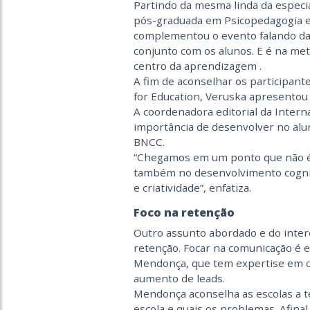
Partindo da mesma linda da especia
pós-graduada em Psicopedagogia e
complementou o evento falando da
conjunto com os alunos. E é na met
centro da aprendizagem .
A fim de aconselhar os participant
for Education, Veruska apresentou 
A coordenadora editorial da Intern
importância de desenvolver no alu
BNCC.
“Chegamos em um ponto que não é 
também no desenvolvimento cogniti
e criatividade”, enfatiza.
Foco na retenção
Outro assunto abordado e do intere
retenção. Focar na comunicação é e
Mendonça, que tem expertise em 
aumento de leads.
Mendonça aconselha as escolas a t
escola e quais os problemas. Afinal