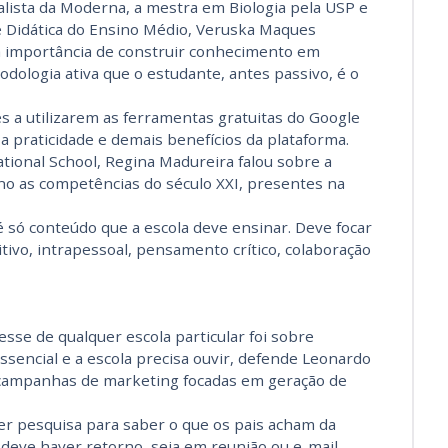
lista da Moderna, a mestra em Biologia pela USP e
 Didática do Ensino Médio, Veruska Maques
 importância de construir conhecimento em
odologia ativa que o estudante, antes passivo, é o
es a utilizarem as ferramentas gratuitas do Google
a praticidade e demais benefícios da plataforma.
ational School, Regina Madureira falou sobre a
no as competências do século XXI, presentes na
só conteúdo que a escola deve ensinar. Deve focar
vo, intrapessoal, pensamento crítico, colaboração
sse de qualquer escola particular foi sobre
ssencial e a escola precisa ouvir, defende Leonardo
campanhas de marketing focadas em geração de
er pesquisa para saber o que os pais acham da
 deve haver retorno, seja em reunião ou e-mail,