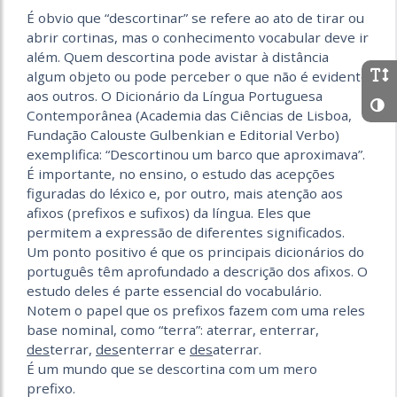
É obvio que “descortinar” se refere ao ato de tirar ou
abrir cortinas, mas o conhecimento vocabular deve ir
além. Quem descortina pode avistar à distância
algum objeto ou pode perceber o que não é evidente
aos outros. O Dicionário da Língua Portuguesa
Contemporânea (Academia das Ciências de Lisboa,
Fundação Calouste Gulbenkian e Editorial Verbo)
exemplifica: “Descortinou um barco que aproximava”.
É importante, no ensino, o estudo das acepções
figuradas do léxico e, por outro, mais atenção aos
afixos (prefixos e sufixos) da língua. Eles que
permitem a expressão de diferentes significados.
Um ponto positivo é que os principais dicionários do
português têm aprofundado a descrição dos afixos. O
estudo deles é parte essencial do vocabulário.
Notem o papel que os prefixos fazem com uma reles
base nominal, como “terra”: aterrar, enterrar,
des
terrar,
des
enterrar e
des
aterrar.
É um mundo que se descortina com um mero
prefixo.