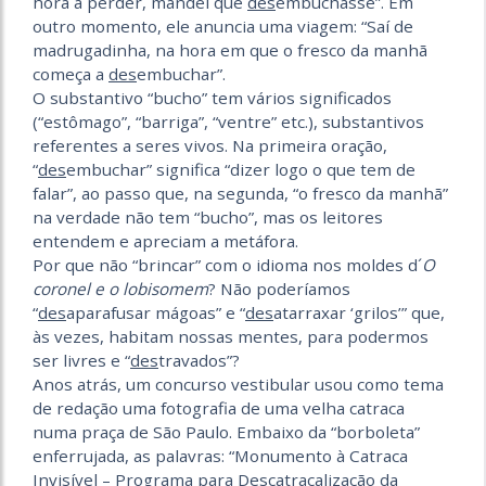
hora a perder, mandei que
des
embuchasse”. Em
outro momento, ele anuncia uma viagem: “Saí de
madrugadinha, na hora em que o fresco da manhã
começa a
des
embuchar”.
O substantivo “bucho” tem vários significados
(“estômago”, “barriga”, “ventre” etc.), substantivos
referentes a seres vivos. Na primeira oração,
“
des
embuchar” significa “dizer logo o que tem de
falar”, ao passo que, na segunda, “o fresco da manhã”
na verdade não tem “bucho”, mas os leitores
entendem e apreciam a metáfora.
Por que não “brincar” com o idioma nos moldes d´
O
coronel e o lobisomem
? Não poderíamos
“
des
aparafusar mágoas” e “
des
atarraxar ‘grilos’” que,
às vezes, habitam nossas mentes, para podermos
ser livres e “
des
travados”?
Anos atrás, um concurso vestibular usou como tema
de redação uma fotografia de uma velha catraca
numa praça de São Paulo. Embaixo da “borboleta”
enferrujada, as palavras: “Monumento à Catraca
Invisível – Programa para Descatracalização da