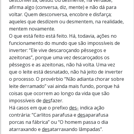
afirma algo (conversa, diz, mente) e não dá para
voltar. Quem desconversa, encobre e disfarça;
aqueles que desdizem ou desmentem, na realidade,
mentem novamente.
O que está feito está feito. Há, todavia, ações no
funcionamento do mundo que são impossíveis de
inverter: “Ele vive descaroçando pêssegos e
azeitonas”, porque uma vez descaroçados os
pêssegos e as azeitonas, não há volta. Uma vez
que o leite está desnatado, não há jeito de inverter
o processo. O provérbio “Não adianta chorar sobre
leite derramado” vai ainda mais fundo, porque há
coisas que ocorrem ao longo da vida que são
impossíveis de
des
fazer.
Há casos em que o prefixo
des-
indica ação
contrária: “Carlitos parafusa e
des
aparafusa
porcas na fábrica” ou “O homem passa o dia
atarraxando e
des
atarraxando lâmpadas”.