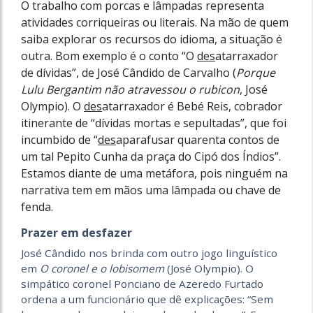
O trabalho com porcas e lâmpadas representa
atividades corriqueiras ou literais. Na mão de quem
saiba explorar os recursos do idioma, a situação é
outra. Bom exemplo é o conto “O
des
atarraxador
de dívidas”, de José Cândido de Carvalho (
Porque
Lulu Bergantim não atravessou o rubicon
, José
Olympio). O
des
atarraxador é Bebé Reis, cobrador
itinerante de “dívidas mortas e sepultadas”, que foi
incumbido de “
des
aparafusar quarenta contos de
um tal Pepito Cunha da praça do Cipó dos Índios”.
Estamos diante de uma metáfora, pois ninguém na
narrativa tem em mãos uma lâmpada ou chave de
fenda.
Prazer em desfazer
José Cândido nos brinda com outro jogo linguístico
em
O coronel e o lobisomem
(José Olympio). O
simpático coronel Ponciano de Azeredo Furtado
ordena a um funcionário que dê explicações: “Sem