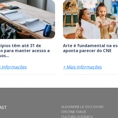
ípios têm até 31 de
Arte é fundamental na es
o para manter acesso a
aponta parecer do CNE
os...
s Informações
+ Mais Informações
ALEXANDRE LE VOCI SAYAD
AST
CRISTINE TAKUÁ
CULTURA OCEÂNICA