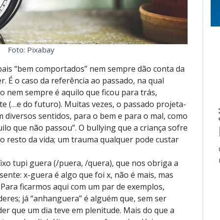
Foto: Pixabay
bais “bem comportados” nem sempre dão conta da
. É o caso da referência ao passado, na qual
 nem sempre é aquilo que ficou para trás,
te (…e do futuro). Muitas vezes, o passado projeta-
m diversos sentidos, para o bem e para o mal, como
uilo que não passou”. O bullying que a criança sofre
o resto da vida; um trauma qualquer pode custar
ixo tupi guera (/puera, /quera), que nos obriga a
ente: x-guera é algo que foi x, não é mais, mas
. Para ficarmos aqui com um par de exemplos,
deres; já “anhanguera” é alguém que, sem ser
der que um dia teve em plenitude. Mais do que a