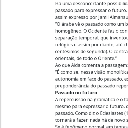
Há uma desconcertante possibilida
passado para expressar o futuro.
assim expresso por Jamil Almansu
“O árabe vê o passado como um b
homogêneo. O Ocidente faz o contr
separação temporal, que inventou
relógios e assim por diante, até
centésimos de segundo). O contrár
orientais, de todo o Oriente.”
Ao que Aida comenta a passagem:
“É como se, nessa visão monolític
autonomia em face do passado, es
preponderância do passado reper
Passado no futuro
A repercussão na gramática é o fa
mesmo para expressar o futuro, q
passado. Como diz o Eclesiastes (1,
tornará a fazer: nada há de novo s
Se é fenômeno normal, em tantas 