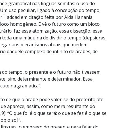
de gramatical nas línguas semitas: o uso do
 Um uso peculiar, ligado à concepção do tempo,
r Haddad em citação feita por Aida Hanania:
loco homogêneo. E vê o futuro como um bloco
ário: faz essa atomização, essa dissecção, essa
 toda uma máquina de dividir o tempo (clepsidras,
 chegar aos mecanismos atuais que medem
io daquele complexo de infinito de árabes, de
a do tempo, o presente e o futuro não tivessem
te, sim, determinante e determinador. Essa
cute na gramática”.
to de que o árabe pode valer-se do pretérito até
ue aparece, assim, como mera resultante do
9): “O que foi é o que será; o que se fez é o que se
ob o sol!”.
línguas, o emprego do presente para falar do