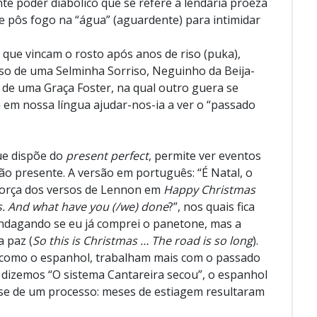
te poder diabólico que se refere a lendária proeza
e pôs fogo na “água” (aguardente) para intimidar
 que vincam o rosto após anos de riso (puka),
so de uma Selminha Sorriso, Neguinho da Beija-
 de uma Graça Foster, na qual outro guera se
 em nossa língua ajudar-nos-ia a ver o “passado
ue dispõe do
present perfect
, permite ver eventos
ão presente. A versão em português: “É Natal, o
força dos versos de Lennon em
Happy Christmas
as. And what have you (/we) done
?”, nos quais fica
 indagando se eu já comprei o panetone, mas a
a paz (
So this is Christmas … The road is so long
).
como o espanhol, trabalham mais com o passado
dizemos “O sistema Cantareira secou”, o espanhol
a-se de um processo: meses de estiagem resultaram