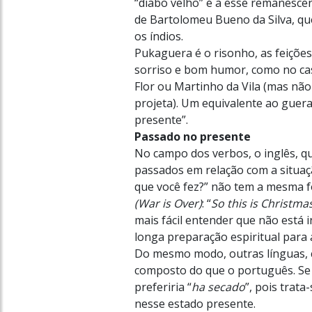
“diabo velho” é a esse remanescen
de Bartolomeu Bueno da Silva, qu
os índios.
Pukaguera é o risonho, as feições
sorriso e bom humor, como no ca
Flor ou Martinho da Vila (mas não
projeta). Um equivalente ao guera
presente”.
Passado no presente
No campo dos verbos, o inglês, q
passados em relação com a situaç
que você fez?” não tem a mesma 
(War is Over)
: “
So this is Christm
mais fácil entender que não está
longa preparação espiritual para 
Do mesmo modo, outras línguas, 
composto do que o português. Se 
preferiria “
ha secado
”, pois trat
nesse estado presente.