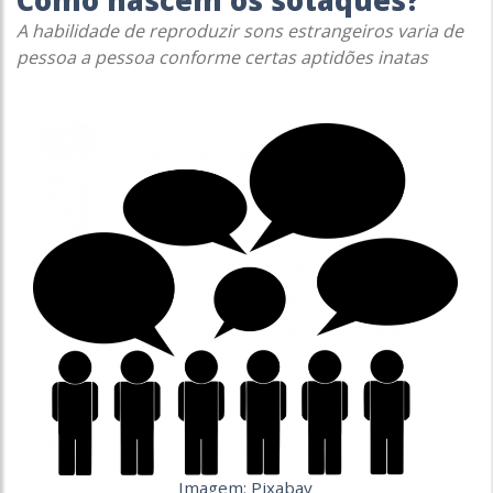
Como nascem os sotaques?
A habilidade de reproduzir sons estrangeiros varia de
pessoa a pessoa conforme certas aptidões inatas
Imagem: Pixabay