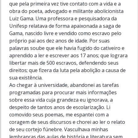
que pela primeira vez tive contato com a vida e a
obra do poeta, advogado e militante abolicionista
Luiz Gama. Uma professora e pesquisadora da
Unifesp relatava de forma apaixonada a saga de
Gama, nascido livre e vendido como escravo pelo
próprio pai aos dez anos de idade. Por suas
palavras soube que ele havia fugido do cativeiro e
aprendido a ler e escrever aos 17 anos; que lograra
libertar mais de 500 escravos, defendendo seus
direitos; que fizera da luta pela abolição a causa de
sua existência.
Ao chegar à universidade, abandonei as tarefas
programadas para procurar mais informações
sobre essa vida cuja grandeza eu ignorava, a
despeito de tantos anos de escolarização. Li
comovido seus poemas, me espantei com a
coragem de seus discursos e chorei ao ler o relato
de seu cortejo fúnebre. Vasculhava minhas
lembranças das aulas de história e literatura sem