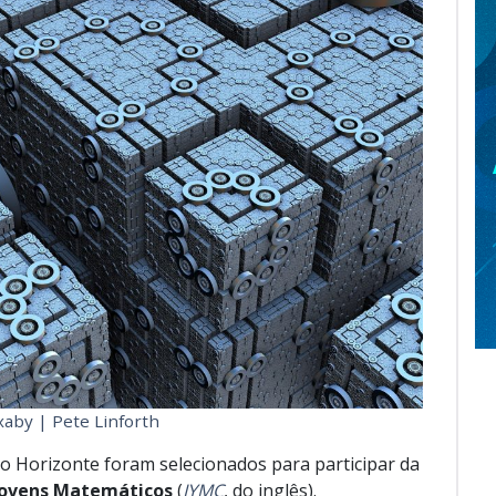
xaby | Pete Linforth
lo Horizonte foram selecionados para participar da
 Jovens Matemáticos
(
IYMC
, do inglês).