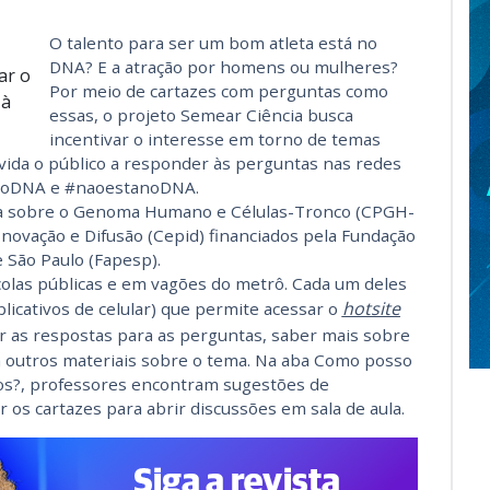
O talento para ser um bom atleta está no
DNA? E a atração por homens ou mulheres?
ar o
Por meio de cartazes com perguntas como
 à
essas, o projeto Semear Ciência busca
incentivar o interesse em torno de temas
nvida o público a responder às perguntas nas redes
anoDNA e #naoestanoDNA.
isa sobre o Genoma Humano e Células-Tronco (CPGH-
Inovação e Difusão (Cepid) financiados pela Fundação
 São Paulo (Fapesp).
olas públicas e em vagões do metrô. Cada um deles
hotsite
licativos de celular) que permite acessar o
rar as respostas para as perguntas, saber mais sobre
 a outros materiais sobre o tema. Na aba Como posso
s?, professores encontram sugestões de
 os cartazes para abrir discussões em sala de aula.