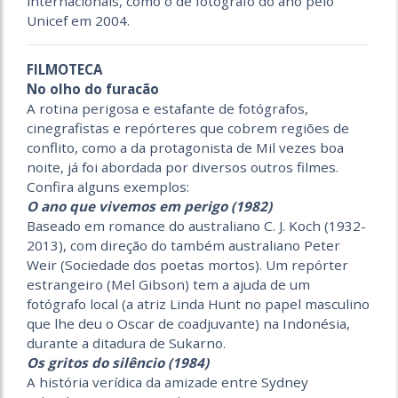
internacionais, como o de fotógrafo do ano pelo
Unicef em 2004.
FILMOTECA
No olho do furacão
A rotina perigosa e estafante de fotógrafos,
cinegrafistas e repórteres que cobrem regiões de
conflito, como a da protagonista de Mil vezes boa
noite, já foi abordada por diversos outros filmes.
Confira alguns exemplos:
O ano que vivemos em perigo (1982)
Baseado em romance do australiano C. J. Koch (1932-
2013), com direção do também australiano Peter
Weir (Sociedade dos poetas mortos). Um repórter
estrangeiro (Mel Gibson) tem a ajuda de um
fotógrafo local (a atriz Linda Hunt no papel masculino
que lhe deu o Oscar de coadjuvante) na Indonésia,
durante a ditadura de Sukarno.
Os gritos do silêncio (1984)
A história verídica da amizade entre Sydney