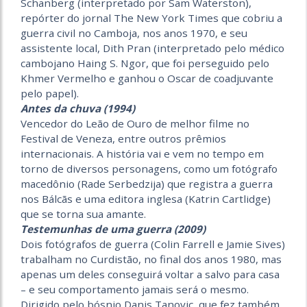
Schanberg (interpretado por Sam Waterston),
repórter do jornal The New York Times que cobriu a
guerra civil no Camboja, nos anos 1970, e seu
assistente local, Dith Pran (interpretado pelo médico
cambojano Haing S. Ngor, que foi perseguido pelo
Khmer Vermelho e ganhou o Oscar de coadjuvante
pelo papel).
Antes da chuva (1994)
Vencedor do Leão de Ouro de melhor filme no
Festival de Veneza, entre outros prêmios
internacionais. A história vai e vem no tempo em
torno de diversos personagens, como um fotógrafo
macedônio (Rade Serbedzija) que registra a guerra
nos Bálcãs e uma editora inglesa (Katrin Cartlidge)
que se torna sua amante.
Testemunhas de uma guerra (2009)
Dois fotógrafos de guerra (Colin Farrell e Jamie Sives)
trabalham no Curdistão, no final dos anos 1980, mas
apenas um deles conseguirá voltar a salvo para casa
– e seu comportamento jamais será o mesmo.
Dirigido pelo bósnio Danis Tanovic, que fez também