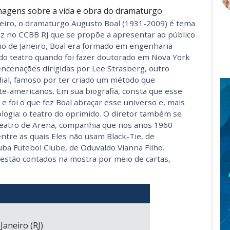
imagens sobre a vida e obra do dramaturgo
leiro, o dramaturgo Augusto Boal (1931-2009) é tema
z no CCBB RJ que se propõe a apresentar ao público
 Rio de Janeiro, Boal era formado em engenharia
do teatro quando foi fazer doutorado em Nova York
encenações dirigidas por Lee Strasberg, outro
al, famoso por ter criado um método que
te-americanos. Em sua biografia, consta que esse
e foi o que fez Boal abraçar esse universo e, mais
logia: o teatro do oprimido. O diretor também se
Teatro de Arena, companhia que nos anos 1960
ntre as quais Eles não usam Black-Tie, de
ba Futebol Clube, de Oduvaldo Vianna Filho.
 estão contados na mostra por meio de cartas,
Janeiro (RJ)