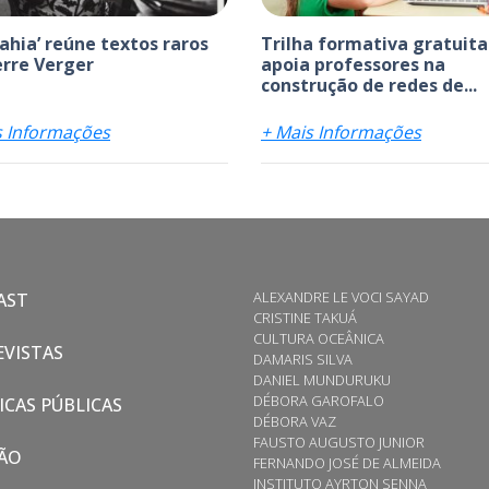
bahia’ reúne textos raros
Trilha formativa gratuita
erre Verger
apoia professores na
construção de redes de...
s Informações
+ Mais Informações
ALEXANDRE LE VOCI SAYAD
AST
CRISTINE TAKUÁ
CULTURA OCEÂNICA
VISTAS
DAMARIS SILVA
DANIEL MUNDURUKU
DÉBORA GAROFALO
ICAS PÚBLICAS
DÉBORA VAZ
FAUSTO AUGUSTO JUNIOR
ÃO
FERNANDO JOSÉ DE ALMEIDA
INSTITUTO AYRTON SENNA