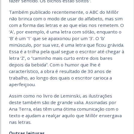
fazer sentido. Os bichos estão soltos”.
Também publicado recentemente, o ABC do Millôr
não brinca com o modo de usar do alfabeto, mas sim
com a forma das letras e ao que elas nos remetem. O
‘A’, por exemplo, é uma letra com sótão, enquanto o
‘B’ é um ‘1’ que se apaixonou por um ‘3’. O ‘b’
minúsculo, por sua vez, é uma letra que ficou grávida.
Essa é a trilha pela qual segue o escritor até chegar à
letra ‘Z’, o “caminho mais curto entre dois bares
depois da bebida”. Com o humor que lhe é
característico, a obra é resultado de 30 anos de
trabalho, ao longo dos quais o escritor carioca a
aperfeiçoou.
Assim como no livro de Leminski, as ilustrações
deste também são de grande valia. Assinadas por
Ana Terra, elas têm uma ótima comunicação com o
texto e ajudam a realçar aquilo que Millôr enxergava
nas letras.
Outras leituras