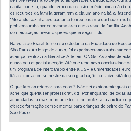
sempre viveu muito de perto as questões da educação. Aluna 
capital paulista, quando terminou o ensino médio ainda não tinh
os recursos da família garantiram a ela um ano na Itália, fazen
“Morando sozinha tive bastante tempo para me conhecer melho
problema trabalhar na mesma área que o resto da família. Acab
com educação mesmo que eu queria seguir”, diz.
Na volta ao Brasil, tornou-se estudante da Faculdade de Educ
São Paulo. Ao longo do curso, foi experimentando trabalhar c
acampamentos, na Bienal de Arte, em ONGs. Às salas de aula
nunca deu especial atenção. Até que uma nova oportunidade de 
um programa de intercâmbio entre a USP e universidades europ
Itália e cursa um semestre da sua graduação na Università degl
O que fará ao retornar para casa? “Não sei exatamente quais 
achei que queria ser professora”, diz. Por enquanto, de todas a
acumuladas, a mais marcante foi como professora auxiliar no p
oferece formação complementar para crianças do bairro de Para
São Paulo.