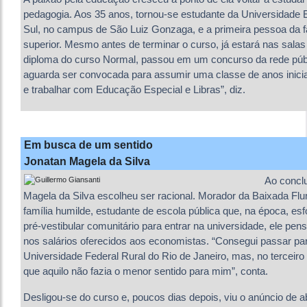
pedagogia. Aos 35 anos, tornou-se estudante da Universidade 
Sul, no campus de São Luiz Gonzaga, e a primeira pessoa da f
superior. Mesmo antes de terminar o curso, já estará nas salas
diploma do curso Normal, passou em um concurso da rede públ
aguarda ser convocada para assumir uma classe de anos inicia
e trabalhar com Educação Especial e Libras”, diz.
Em busca de um sentido
Jonatan Magela da Silva
Ao conclu
Magela da Silva escolheu ser racional. Morador da Baixada Flu
família humilde, estudante de escola pública que, na época, e
pré-vestibular comunitário para entrar na universidade, ele pe
nos salários oferecidos aos economistas. “Consegui passar pa
Universidade Federal Rural do Rio de Janeiro, mas, no terceir
que aquilo não fazia o menor sentido para mim”, conta.
Desligou-se do curso e, poucos dias depois, viu o anúncio de 