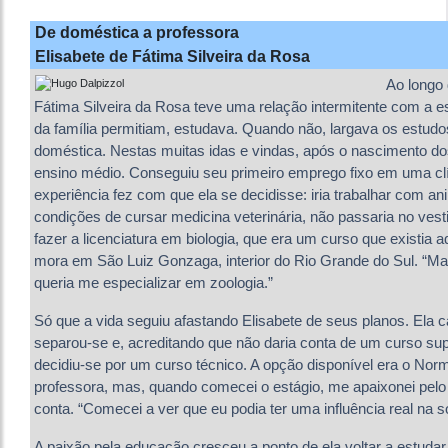
De doméstica a professora
Elisabete de Fátima Silveira da Rosa
Ao longo 
Fátima Silveira da Rosa teve uma relação intermitente com a 
da família permitiam, estudava. Quando não, largava os estudo
doméstica. Nestas muitas idas e vindas, após o nascimento dos 
ensino médio. Conseguiu seu primeiro emprego fixo em uma clín
experiência fez com que ela se decidisse: iria trabalhar com an
condições de cursar medicina veterinária, não passaria no vest
fazer a licenciatura em biologia, que era um curso que existia aq
mora em São Luiz Gonzaga, interior do Rio Grande do Sul. “Ma
queria me especializar em zoologia.”
Só que a vida seguiu afastando Elisabete de seus planos. Ela ca
separou-se e, acreditando que não daria conta de um curso su
decidiu-se por um curso técnico. A opção disponível era o Nor
professora, mas, quando comecei o estágio, me apaixonei pelo 
conta. “Comecei a ver que eu podia ter uma influência real na s
A paixão pela educação cresceu a ponto de ela voltar a estudar