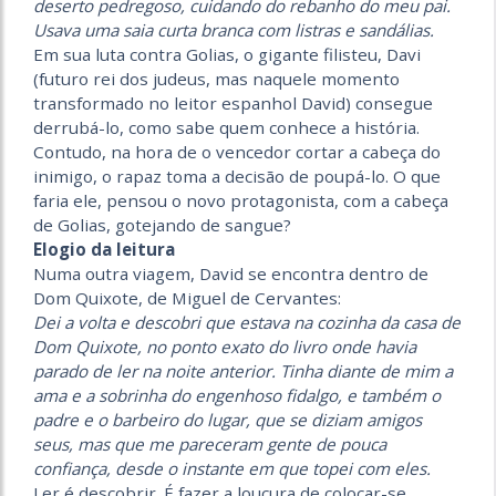
deserto pedregoso, cuidando do rebanho do meu pai.
Usava uma saia curta branca com listras e sandálias.
Em sua luta contra Golias, o gigante filisteu, Davi
(futuro rei dos judeus, mas naquele momento
transformado no leitor espanhol David) consegue
derrubá-lo, como sabe quem conhece a história.
Contudo, na hora de o vencedor cortar a cabeça do
inimigo, o rapaz toma a decisão de poupá-lo. O que
faria ele, pensou o novo protagonista, com a cabeça
de Golias, gote­jando de sangue?
Elogio da leitura
Numa outra viagem, David se encontra dentro de
Dom Quixote, de Miguel de Cervantes:
Dei a volta e descobri que estava na cozinha da casa de
Dom Quixote, no ponto exato do livro onde havia
parado de ler na noite anterior. Tinha diante de mim a
ama e a sobrinha do engenhoso fidalgo, e também o
padre e o barbeiro do lugar, que se diziam amigos
seus, mas que me pareceram gente de pouca
confiança, desde o instante em que topei com eles.
Ler é descobrir. É fazer a loucura de colocar-se