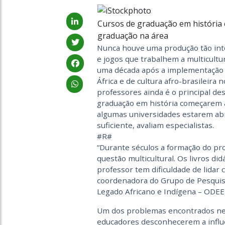
Cursos de graduação em história 
graduação na área
Nunca houve uma produção tão intens
e jogos que trabalhem a multicultu
uma década após a implementação d
África e de cultura afro-brasileir
professores ainda é o principal de
graduação em história começarem a o
algumas universidades estarem abr
suficiente, avaliam especialistas.
#R#
“Durante séculos a formação do pro
questão multicultural. Os livros d
professor tem dificuldade de lidar 
coordenadora do Grupo de Pesquisa E
Legado Africano e Indígena – ODEE
Um dos problemas encontrados nes
educadores desconhecerem a influê