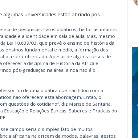
e algumas universidades estão abrindo pós-
a de pesquisas, livros didáticos, histórias infantis
ralidade e a identidade em sala de aula. Mas, mesmo
a Lei 10.639/03, que prevê o ensino de história da
a nos ensinos fundamental e médio, a formação dos
safio a ser enfrentado. Apesar de alguns cursos de
ferecer a disciplina de História da África e
indo pós-graduação na área, ainda não é o
fessor foi de uma didática que não lidou com a
idáticos não oferecem esta abordagem. Então, o
com questões do cotidiano”, diz Marise de Santana,
ducação e Relações Étnicas: Saberes e Práticas do
RE.
se campo seria o simples fato de muitos
ncia africana na origem de modos, palavras, gestos